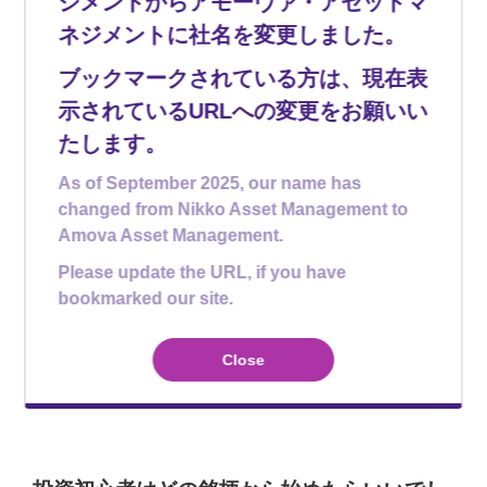
ジメントからアモーヴァ・アセットマ
はそれぞれのETFの板に注文を出す義務を負っています。
ネジメントに社名を変更しました。
ETFの価格は原資産の値段で決まるため、マーケットメイ
カーは原資産の値段をもとに、ある程度の余裕をもった
ブックマークされている方は、現在表
価格で常に注文を出しています。もし、注文が出ていな
示されているURLへの変更をお願いい
い時には、成行ではなく、指値で注文を出すことで、マ
ーケットメイカーに投資家側から取引を促すこともでき
たします。
ます。
As of September 2025, our name has
changed from Nikko Asset Management to
*マーケットメイク制度：東証では、国民の安定的な資産形成に対する重要性
Amova Asset Management.
が高まっていることを背景に、少額分散投資に資する商品の一つである、ETF
の流動性を向上させるために、2018年7月2日に導入されました。
本制度において、東証は、申請をもとに銘柄ごとにマーケットメイカーを指定
Please update the URL, if you have
し、指定を受けたマーケットメイカーは、気配提示義務を履行することで、イ
bookmarked our site.
ンセンティブ（報酬）を得ることができます。マーケットメイカーが気配提示
義務を履行することによって、対象のETFに対して、需給動向を踏まえた公正
な価格で、十分な量の気配が提示されることになり、投資家の皆様が売買をし
たいタイミングで、より良い価格で売買する環境を提供できるようになりま
Close
す。