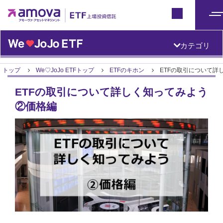
ETFトップ
Japan
メ
ニ
カテゴリ
ュ
ー
トップ
We♡JoJo ETFトップ
ETFのキホン
ETFの取引について詳
ETFの取引について詳しく知ってみよう
②価格編