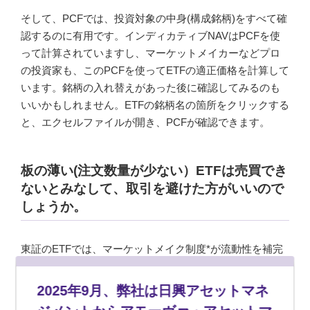
そして、PCFでは、投資対象の中身(構成銘柄)をすべて確
認するのに有用です。インディカティブNAVはPCFを使
って計算されていますし、マーケットメイカーなどプロ
の投資家も、このPCFを使ってETFの適正価格を計算して
います。銘柄の入れ替えがあった後に確認してみるのも
いいかもしれません。ETFの銘柄名の箇所をクリックする
と、エクセルファイルが開き、PCFが確認できます。
板の薄い(注文数量が少ない）ETFは売買でき
ないとみなして、取引を避けた方がいいので
しょうか。
東証のETFでは、マーケットメイク制度*が流動性を補完
しているため、板の情報だけで流動性が判断できないこ
ともあります。
2025年9月、弊社は日興アセットマネ
マーケットメイク制度では、マーケットメイカー（証券
会社やETF取引を専業とするトレーディング会社の総称）