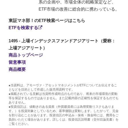
系の企画や、市場全体の戦略策定など、
ETF市場の改善に総合的に携わっている。
東証マネ部！のETF検索ページはこちら
ETFを検索する
1495 - 上場インデックスファンドアジアリート（愛称：
上場アジアリート）
商品トップページ
留意事項
商品概要
●当資料は、アモーヴァ・アセットマネジメントがETFについてお伝えするこ
となどを目的として作成した販売用資料です。
●掲載されている見解は当資料作成時点のものであり、将来の市場環境の変動
等を保証するものではありません。また記載内容の正確性を保証するものでも
ありません。
●投資信託は、値動きのある資産（外貨建資産には為替変動リスクもありま
す。）を投資対象としているため、基準価額は変動します。したがって、元金
を割り込むことがあります。投資信託の申込み・保有・換金時には、費用をご
負担いただく場合があります。詳しくは、投資信託説明書（交付目論見書）を
ご覧ください。