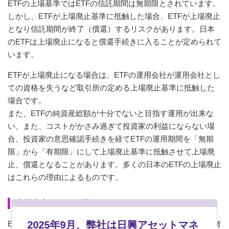
ETFの上場基準ではETFの信託期間は無期限とされています。
しかし、ETFが上場廃止基準に抵触した場合、ETFが上場廃止
となり信託期間が終了（償還）するリスクがあります。日本
のETFは上場廃止になると償還手続きに入ることが定められて
います。
ETFが上場廃止になる場合は、ETFの運用会社が運用会社とし
ての資格を失うなど取引所の定める上場廃止基準に抵触した
場合です。
また、ETFの純資産総額が十分でないと目指す運用が出来な
い、また、コストがかさみ過ぎて投資家の利益にならない場
合、投資家の意思確認手続きを経てETFの運用期間を「無期
限」から「有期限」にして上場廃止基準に抵触させて上場廃
止、償還となることがあります。多くの日本のETFの上場廃止
はこれらの理由によるものです。
上場廃止になった場合はどうなるのか
2025年9月、弊社は日興アセットマネ
ETFが上場廃止となった場合、投資家は運用を継続したいと考