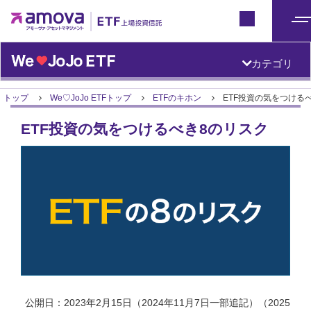
ETFトップ
Japan
メ
ニ
カテゴリ
ュ
ー
トップ
We♡JoJo ETFトップ
ETFのキホン
ETF投資の気をつける
ETF投資の気をつけるべき8のリスク
公開日：2023年2月15日（2024年11月7日一部追記）（2025