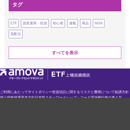
タグ
ETF
資産運用・投資
初心者
連載
商品
NISA
高配当
すべてを表示
ご利用にあたって
サイトポリシー
投資信託に関するリスクと費用について
勧誘方針
個人情報保護基本方針
日本版スチュワードシップ・コード
議決権行使の考え方
その他方針等
電子公告
お問い合わせ
ETF サイトマップ
お知らせ
アモーヴァ・アセットマネジメント株式会社
金融商品取引業者 関東財務局長（金商）第368号 加入協会：一般社団法人 資産運
用業協会、一般社団法人 第二種金融商品取引業協会