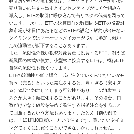
取引所やETFの運用会社は、マーケットメイカーが市場に
売り買いの注文を出すとインセンティブがつく仕組みを
導入し、ETFの取引に呼び込んで当リスクの低減を図って
います。しかし、ETFの決算日前の数日間やETFの投資対
象市場が休日にあたるなどのETFの設定・解約が出来ない
タイミングではマーケットメイカーが取引に参加し難い
ため流動性が低下することがあります。
また、流動性の低い投資対象資産に投資するETF、例えば
新興国の株式や債券、小型株に投資するETFは、概ねETF
自体の流動性も低くなります。
ETFの流動性が低い場合、成行注文でいくらでもいいから
買う（売る）といった発注をすると、高すぎる（安すぎ
る）値段で約定してしまう可能性があり、この流動性リ
スクが大きく顕在化することがあります。その場合、口
数だけでなく値段を決めて発注する指値注文をすること
で回避するという方法もあります。たとえば前の例で
は、「101円10口買い」という注文です。買いたいタイミ
ングですぐには買うことができないかもしれません。し