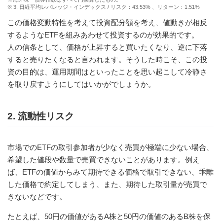
※ 3. 日経平均レバレッジ・インデックス / リスク：43.53% 、リターン：1.51%
この価格変動特性を考えて投資配分額を考え、値動きが相反
するようなETFを組みあわせて投資するのが効果的です。
人の信条として、価格が上昇すると買いたくなり、逆に下落
すると売りたくなると言われます。そうした時こそ、この投
資の目的は、運用期間はといったことを思い起こして冷静さ
を取り戻すようにしてはいかがでしょうか。
2. 流動性リスク
市場でのETFの取引参加者が少なく売買が極端に少ない場合、
希望した値段や数量で売買できないことがあります。例え
ば、ETFの価値からみて期待できる価格で取引できない、乖離
した価格で約定してしまう、また、期待した取引量が売買で
きないなどです。
たとえば、50円の価値があるA株と50円の価値のあるB株を保