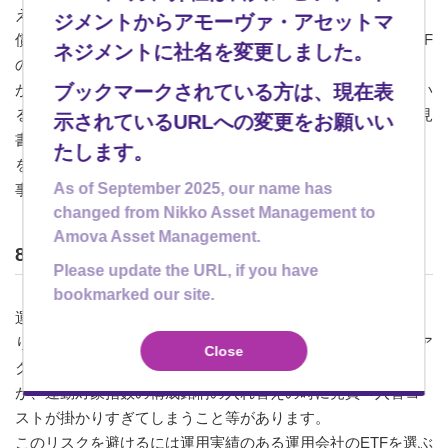
えていても運用が終了されてしまいます。なお、上場廃止・
ジメントからアモーヴァ・アセットマ
償還といっても株式の破綻などによる上場廃止と違って、ETF
ネジメントに社名を変更しました。
の価値がゼロになるということではありません。純資産総額
ブックマークされている方は、現在表
が少なくなって市場取引が低調になってきたETFを保有してい
る、または、投資を検討されている場合、ETFの約款や目論見
示されているURLへの変更をお願いい
書の「繰上償還」の項目に特定の純資産総額や受益権の口数
たします。
を下回ると償還できるといった条項が記載されていますので
As of September 2025, our name has
事前にご確認いただくのがよろしいかもしれません。
changed from Nikko Asset Management to
Amova Asset Management.
8. 運用リスク
Please update the URL, if you have
bookmarked our site.
運用会社の運用力によっては投資成果を棄損するリスクがあ
ります。パッシブ（インデックス）運用のETFにあたってはア
Close
クティブ運用のものと比較すると小さいリスクではあります
が、連動対象指数の構成銘柄の入れ替えの時に売買・入替コ
ストが掛かりすぎてしまうこと等があります。
このリスクを避けるには運用実績のある運用会社のETFを選ぶ