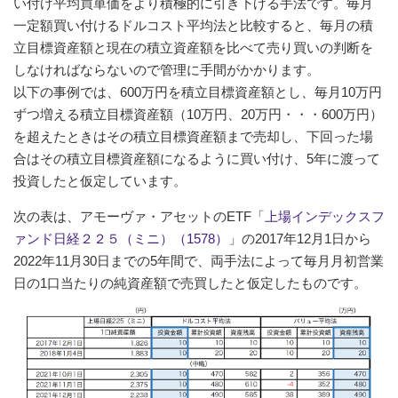
い付け平均買単価をより積極的に引き下げる手法です。毎月
一定額買い付けるドルコスト平均法と比較すると、毎月の積
立目標資産額と現在の積立資産額を比べて売り買いの判断を
しなければならないので管理に手間がかかります。
以下の事例では、600万円を積立目標資産額とし、毎月10万円
ずつ増える積立目標資産額（10万円、20万円・・・600万円）
を超えたときはその積立目標資産額まで売却し、下回った場
合はその積立目標資産額になるように買い付け、5年に渡って
投資したと仮定しています。
次の表は、アモーヴァ・アセットのETF「
上場インデックスフ
ァンド日経２２５（ミニ）（1578）
」の2017年12月1日から
2022年11月30日までの5年間で、両手法によって毎月月初営業
日の1口当たりの純資産額で売買したと仮定したものです。