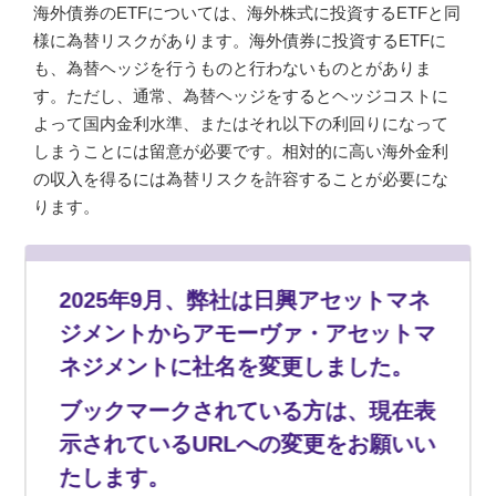
海外債券のETFについては、海外株式に投資するETFと同
様に為替リスクがあります。海外債券に投資するETFに
も、為替ヘッジを行うものと行わないものとがありま
す。ただし、通常、為替ヘッジをするとヘッジコストに
よって国内金利水準、またはそれ以下の利回りになって
しまうことには留意が必要です。相対的に高い海外金利
の収入を得るには為替リスクを許容することが必要にな
ります。
アモーヴァ・アセットの海外債券のETF
2025年9月、弊社は日興アセットマネ
分
コー
愛 称
特 徴
ジメントからアモーヴァ・アセットマ
類
ド
ネジメントに社名を変更しました。
海
1486
上場米債（為替ヘッジ
米国国債に投資（為
外
なし）
替ヘッジなし）
ブックマークされている方は、現在表
債
券
示されているURLへの変更をお願いい
海
1487
上場米債（為替ヘッジ
米国国債に投資（為
たします。
外
あり）
替ヘッジあり）