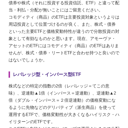
債券や株式（それに投資する投資信託、ETF）と違って配
当・利払・分配が無いことにはご留意ください。
コモディティ（商品）のETFは主要投資対象というよりは
周辺投資として位置づけるのが良く、また、株式・債券
といった主要ETFと価格変動特性が違うので分散投資の対
象として有効なものかと思います。現在、アモーヴァ・
アセットのETFにはコモディティ（商品）のETFはありま
せんが、株式・債券・リートETFと合わせ持つと良いので
はないでしょうか。
レバレッジ型・インバース型ETF
株式などの特定の指数の2倍（レバレッジ＝てこの意
味）、逆連動▲1倍（インバース＝逆連動）、逆連動▲2
倍（ダブル・インバース＝２倍逆連動）の価格変動にな
るように先物などのデリバティブ（派生商品）を使って
運用するETFで、価格変動性が大きくなるハイリスク・ハ
イリターンのETFです。