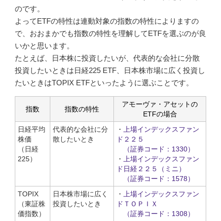
のです。
よってETFの特性は連動対象の指数の特性によりますの
で、おおまかでも指数の特性を理解してETFを選ぶのが良
いかと思います。
たとえば、日本株に投資したいが、代表的な会社に分散
投資したいときは日経225 ETF、日本株市場に広く投資し
たいときはTOPIX ETFといったように選ぶことです。
アモーヴァ・アセットの
指数
指数の特性
ETFの場合
日経平均
代表的な会社に分
・
上場インデックスファン
株価
散したいとき
ド２２５
（日経
（証券コード：1330）
225）
・
上場インデックスファン
ド日経２２５（ミニ）
（証券コード：1578）
TOPIX
日本株市場に広く
・
上場インデックスファン
（東証株
投資したいとき
ドＴＯＰＩＸ
価指数）
（証券コード：1308）