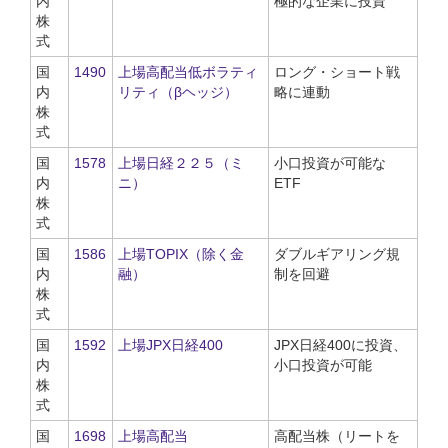
内
極的な企業に投資
株
式
国
1490
上場高配当低ボラティ
ロング・ショート戦
内
リティ（βヘッジ）
略に連動
株
式
国
1578
上場日経２２５（ミ
小口投資が可能な
内
ニ）
ETF
株
式
国
1586
上場TOPIX（除く金
ダブルギアリング規
内
融）
制を回避
株
式
国
1592
上場JPX日経400
JPX日経400に投資、
内
小口投資が可能
株
式
国
1698
上場高配当
高配当株（リートを