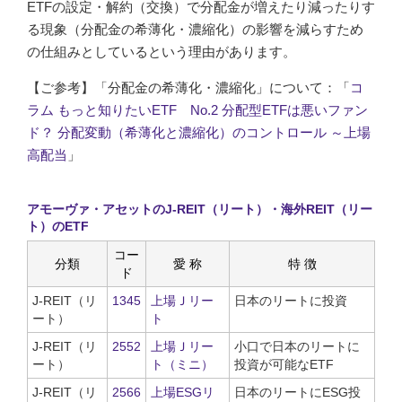
ETFの設定・解約（交換）で分配金が増えたり減ったりす
る現象（分配金の希薄化・濃縮化）の影響を減らすため
の仕組みとしているという理由があります。
【ご参考】「分配金の希薄化・濃縮化」について：「
コ
ラム もっと知りたいETF No.2 分配型ETFは悪いファン
ド？ 分配変動（希薄化と濃縮化）のコントロール ～上場
高配当
」
アモーヴァ・アセットのJ-REIT（リート）・海外REIT（リー
ト）のETF
コー
分類
愛 称
特 徴
ド
J-REIT（リ
1345
上場Ｊリー
日本のリートに投資
ート）
ト
J-REIT（リ
2552
上場Ｊリー
小口で日本のリートに
ート）
ト（ミニ）
投資が可能なETF
J-REIT（リ
2566
上場ESGリ
日本のリートにESG投