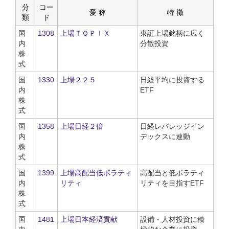
分
コー
愛 称
特 徴
類
ド
国
1308
上場ＴＯＰＩＸ
東証上場銘柄に広く
内
分散投資
株
式
国
1330
上場２２５
日経平均に投資する
内
ETF
株
式
国
1358
上場日経２倍
日経レバレッジイン
内
デックスに連動
株
式
国
1399
上場高配当低ボラティ
高配当と低ボラティ
内
リティ
リティを目指すETF
株
式
国
1481
上場日本経済貢献
設備・人材投資に積