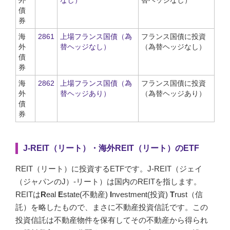
債
券
海
2861
上場フランス国債（為
フランス国債に投資
外
替ヘッジなし）
（為替ヘッジなし）
債
券
海
2862
上場フランス国債（為
フランス国債に投資
外
替ヘッジあり）
（為替ヘッジあり）
債
券
J-REIT（リート）・海外REIT（リート）のETF
REIT（リート）に投資するETFです。J-REIT（ジェイ
（ジャパンのJ）-リート）は国内のREITを指します。
REITは
R
eal
E
state(不動産)
I
nvestment(投資)
T
rust（信
託）を略したもので、まさに不動産投資信託です。この
投資信託は不動産物件を保有してその不動産から得られ