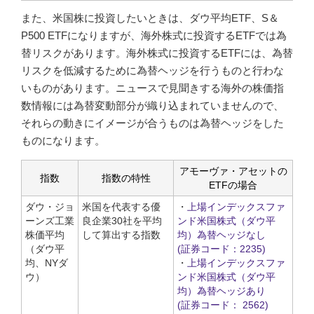
また、米国株に投資したいときは、ダウ平均ETF、S＆
P500 ETFになりますが、海外株式に投資するETFでは為
替リスクがあります。海外株式に投資するETFには、為替
リスクを低減するために為替ヘッジを行うものと行わな
いものがあります。ニュースで見聞きする海外の株価指
数情報には為替変動部分が織り込まれていませんので、
それらの動きにイメージが合うものは為替ヘッジをした
ものになります。
アモーヴァ・アセットの
指数
指数の特性
ETFの場合
ダウ・ジョ
米国を代表する優
・
上場インデックスファ
ーンズ工業
良企業30社を平均
ンド米国株式（ダウ平
株価平均
して算出する指数
均）為替ヘッジなし
（ダウ平
(証券コード：2235)
均、NYダ
・
上場インデックスファ
ウ）
ンド米国株式（ダウ平
均）為替ヘッジあり
(証券コード： 2562)