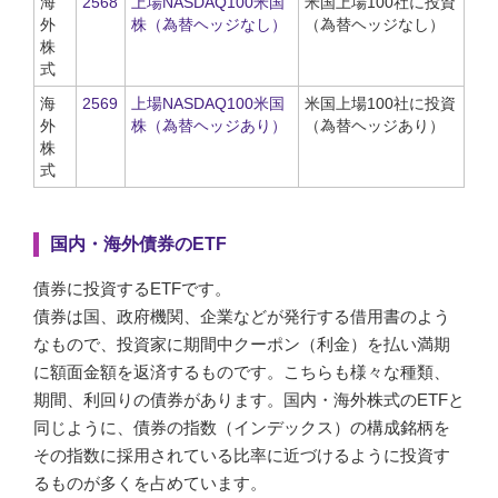
海
2568
上場NASDAQ100米国
米国上場100社に投資
外
株（為替ヘッジなし）
（為替ヘッジなし）
株
式
海
2569
上場NASDAQ100米国
米国上場100社に投資
外
株（為替ヘッジあり）
（為替ヘッジあり）
株
式
国内・海外債券のETF
債券に投資するETFです。
債券は国、政府機関、企業などが発行する借用書のよう
なもので、投資家に期間中クーポン（利金）を払い満期
に額面金額を返済するものです。こちらも様々な種類、
期間、利回りの債券があります。国内・海外株式のETFと
同じように、債券の指数（インデックス）の構成銘柄を
その指数に採用されている比率に近づけるように投資す
るものが多くを占めています。