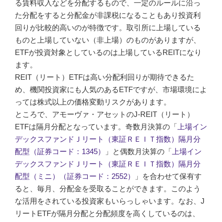
る賃料収入などを分配するもので、一定のルールに沿っ
た分配をすると分配金が非課税になることもあり投資利
回りが比較的高いのが特徴です。取引所に上場している
ものと上場していない（非上場）のものがありますが、
ETFが投資対象としているのは上場しているREITになり
ます。
REIT（リート）ETFは高い分配利回りが期待できるた
め、機関投資家にも人気のあるETFですが、市場環境によ
っては株式以上の価格変動リスクがあります。
ところで、アモーヴァ・アセットのJ-REIT（リート）
ETFは隔月分配となっています。奇数月決算の「
上場イン
デックスファンドＪリート（東証ＲＥＩＴ指数）隔月分
配型（証券コード：1345）
」と偶数月決算の「
上場イン
デックスファンドＪリート（東証ＲＥＩＴ指数）隔月分
配型（ミニ）（証券コード：2552）
」を合わせて保有す
ると、毎月、分配金を受取ることができます。このよう
な活用をされている投資家もいらっしゃいます。なお、J
リートETFが隔月分配と分配頻度を高くしているのは、