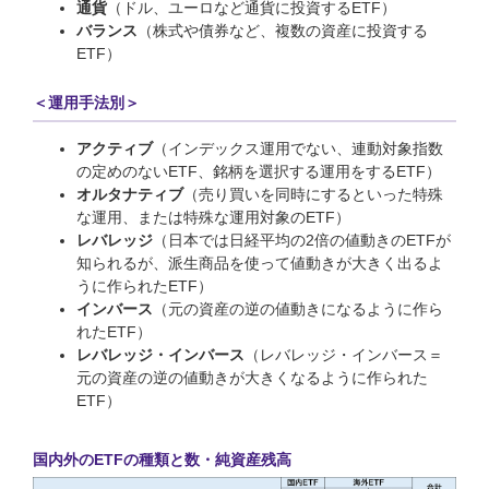
通貨
（ドル、ユーロなど通貨に投資するETF）
バランス
（株式や債券など、複数の資産に投資する
ETF）
＜運用手法別＞
アクティブ
（インデックス運用でない、連動対象指数
の定めのないETF、銘柄を選択する運用をするETF）
オルタナティブ
（売り買いを同時にするといった特殊
な運用、または特殊な運用対象のETF）
レバレッジ
（日本では日経平均の2倍の値動きのETFが
知られるが、派生商品を使って値動きが大きく出るよ
うに作られたETF）
インバース
（元の資産の逆の値動きになるように作ら
れたETF）
レバレッジ・インバース
（レバレッジ・インバース＝
元の資産の逆の値動きが大きくなるように作られた
ETF）
国内外のETFの種類と数・純資産残高