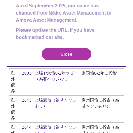
債
As of September 2025, our name has
券
changed from Nikko Asset Management to
海
1566
上場新興国債
新興国の国債に投資
Amova Asset Management.
外
Please update the URL, if you have
債
券
bookmarked our site.
海
1677
上場外債
先進国の国債に投資
外
Close
債
券
海
2093
上場Tr米債0-2年ラダー
米国債0-2年に投資
外
（為替ヘッジなし）
債
券
海
2843
上場豪債（為替ヘッジ
豪州国債に投資（為
外
あり）
替ヘッジあり）
債
券
海
2844
上場豪債（為替ヘッジ
豪州国債に投資（為
外
なし）
替ヘッジなし）