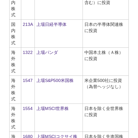
内
含む）に投資
株
式
国
213A
上場日経半導体
日本の半導体関連株
内
に投資
株
式
海
1322
上場パンダ
中国本土株（Ａ株）
外
に投資
株
式
海
1547
上場S&P500米国株
米企業500社に投資
外
（為替ヘッジなし）
株
式
海
1554
上場MSCI世界株
日本を除く全世界株
外
に投資
株
式
海
1680
上場MSCIコクサイ株
日本を除く先進国株