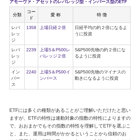
アモーヴァ・アセットのレバレッジ型・インバース型のETF
コー
分類
愛 称
特 徴
ド
レバ
1358
上場日経２倍
日経平均の約２倍になるよ
レッ
うに投資
ジ
レバ
2239
上場S＆P500レ
S&P500先物の約２倍にな
レッ
バレッジ２倍
るように投資
ジ
イン
2240
上場S＆P500イ
S&P500先物のマイナスの
バー
ンバース
動きになるように投資
ス
ETFには多くの種類があることがご理解いただけたと思い
ますが、ETFの特性は連動対象の指数の特性によりますの
で、おおまかでもその指数の特性を理解してETFを選ぶこ
と、また、運用は時間がかかるということから信頼のお