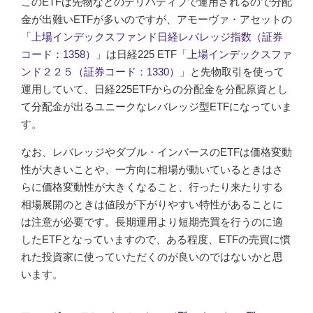
このETFは先物などのデリバティブで運用されるので分配
金が出難いETFが多いのですが、アモーヴァ・アセットの
「
上場インデックスファンド日経レバレッジ指数（証券
コード：1358）
」は日経225 ETF「
上場インデックスファ
ンド２２５（証券コード：1330）
」と先物取引を使って
運用していて、日経225ETFからの分配金を分配原資とし
て分配金が出るユニークなレバレッジ型ETFになっていま
す。
なお、レバレッジやダブル・インバースのETFは価格変動
性が大きいことや、一方向に相場が動いているときはさ
らに価格変動性が大きくなること、行ったり来たりする
相場展開のときは値段が下がりやすい特性があることに
は注意が必要です。長期運用より短期売買を行うのに適
したETFとなっていますので、ある程度、ETFの売買に慣
れた投資家に使っていただくのが良いのではないかと思
います。