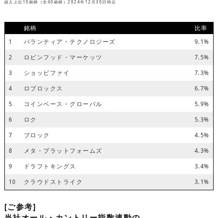
組入上位10銘柄（全40銘柄）2024年12月30日時点
銘柄
比率
1
パランティア・テクノロジーズ
9.1%
2
ロビンフッド・マーケッツ
7.5%
3
ショッピファイ
7.3%
4
ロブロックス
6.7%
5
コインベース・グローバル
5.9%
6
ロク
5.3%
7
ブロック
4.5%
8
メタ・プラットフォームズ
4.3%
9
ドラフトキングス
3.4%
10
クラウドストライク
3.1%
[ご参考]
当社オール・カントリー指数連動の