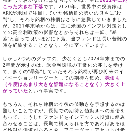
こった大きな下落
です。2020年、世界中の投資家は
ARKが米国で注目していた銘柄群の勢いの良さに“殺
到”し、それら銘柄の株価はさらに急騰していきました
が、2021年末頃からは、主に米国のインフレ対策とし
ての高金利政策の影響などからそれらは一転、“暴
落”と言って良いほどに下落。当ファンドは長い苦難の
時を経験することとなり、今に至っています。
しかし2つめのグラフの、少なくとも2024年末までの
2年間が示すのは、米金融環境の正常化の兆しを受け
て、多くの“暴落”していたそれら銘柄が再び将来のイ
ノベーションリーダーとしての期待を集め、
株価も
（今度はあまり大きな話題になることなく）大きく上
がっていた
という事実です。
もちろん、それら銘柄の今後の値動きを予想するのは
難しいことですが、長期での期待と値動きへの覚悟を
もって、こうしたファンドをインデックス投資に組み
合わせることは、長期で構えられる方であればあるほ
ど検討の価値があると今、アモーヴァ・アセットは考