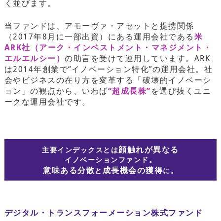
く並びます。
当ファンドは、アモーヴァ・アセットと提携関係
（2017年8月に一部出資）にある運用会社である
米
ARK社（アーク・インベストメント・マネジメント・
エルエルシー）
の助言を受けて運用しています。ARK
は2014年創業で“イノベーション特化”の運用会社。社
会やビジネスの在り方を変革する「破壊的イノベーシ
ョン」の観点から、いわば
“超成長株”
を選び抜くユニ
ークな運用会社です。
顔触れが異なる
主要インデックスとは
イノベーションファンド。
意味ある分散
成長機会の獲得
と
に。
デジタル・
トランスフォーメーション
株式ファンド