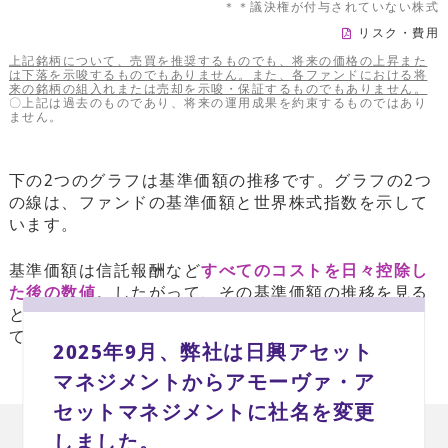
＊＊議決権が付与されていない株式
リスク・費用
上記銘柄について、売買を推奨するものでも、将来の価格の上昇また
は下落を示唆するものでもありません。また、各ファンドにおける将
来の銘柄の組入れまたは売却を示唆・保証するものでもありません。
〇上記は過去のものであり、将来の運用成果を約束するものではあり
ません。
下の2つのグラフは基準価額の推移です。グラフの2つ
の線は、ファンドの基準価額と世界株式指数を示して
います。
基準価額は信託報酬など
すべてのコストを日々控除し
た後の数値
。したがって、その基準価額の推移を見る
と、そうした「顔触れの違い」がどう値動きに繋がっ
てきたかが分かります。
2025年9月、弊社は日興アセット
マネジメントからアモーヴァ・ア
セットマネジメントに社名を変更
しました。