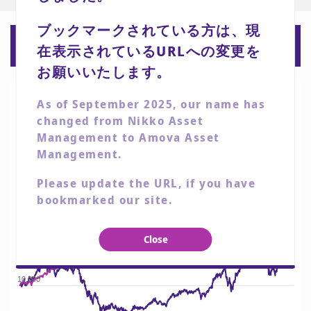
ブックマークされている方は、現
デジタル・トランスフォーメーション
株式ファンドの
在表示されているURLへの変更を
設定来および2022年末からの
基準価額推移
お願いいたします。
ファンド
世界株式指数
As of September 2025, our name has
2020-07-31 ～ 2026-08-06
changed from Nikko Asset
40,000
Management to Amova Asset
Management.
Please update the URL, if you have
30,000
bookmarked our site.
20,000
Close
10,000