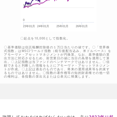
10,000
0
23年01月
24年01月
25年01月
26年01月
〇起点を10,000として指数化。
〇基準価額は信託報酬控除後の１万口当たりの値です。〇「世界株
式指数」はMSCIワールド指数（税引後配当込み、米ドルベース）を
アモーヴァ・アセットマネジメントが円換算。なお、基準価額の算
出方法に対応させるため、前営業日の値に当日の為替を適用して算
出。〇上記指数は当ファンドのベンチマークではありません。〇信
頼できると判断した情報をもとにアモーヴァ・アセットマネジメン
トが作成。〇上記は過去のものであり、将来の運用成果等を約束す
るものではありません。〇指数の著作権等の知的財産権その他一切
の権利は、各指数の算出元または公表元に帰属します。
強調しておかなければならないのは、主に
2022年に起