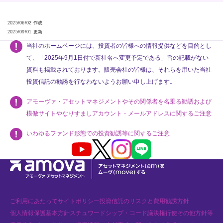
2025/06/02 作成
2025/09/01 更新
当社のホームページには、投資者の皆様への情報提供などを目的とし
て、「2025年9月1日付で新社名へ変更予定である」旨の記載がない
資料も掲載されております。販売会社の皆様は、それらを用いた当社
投資信託の勧誘を行なわないようお願い申し上げます。
アモーヴァ・アセットマネジメントやその関係者を名乗る勧誘および
模倣サイトやなりすましアカウント・メールアドレスに関するご注意
いわゆるファンド形態での投資勧誘等に関するご注意
Youtube
X
Instagram
LINE
ご利用にあたって
サイトポリシー
投資信託のリスクと費用
勧誘方針
個人情報保護基本方針
スチュワードシップ・コード
議決権行使
その他方針等