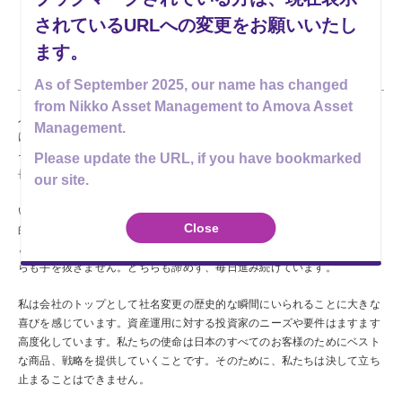
されているURLへの変更をお願いいたし
ます。
どんな時も、志に正直に
As of September 2025, our name has changed
from Nikko Asset Management to Amova Asset
人生のどの局面においても、自分の志に正直に前へ進むことが大切だと私
Management.
は考えています。今日を昨日より少しでも良くするために行動すること、
それ自体が大きな前進です。そうした積み重ねが、結果として継続的な成
Please update the URL, if you have bookmarked
長や向上につながると信じています。
our site.
いま、私の3人の子どもたちは大学生や高校生になりました。最新の個人
Close
的な「MOVE」は、子どもたちと共に動物保護の活動に取り組んでいるこ
とです。志と誇りをもって活動をしています。仕事とプライベートのどち
らも手を抜きません。どちらも諦めず、毎日進み続けています。
私は会社のトップとして社名変更の歴史的な瞬間にいられることに大きな
喜びを感じています。資産運用に対する投資家のニーズや要件はますます
高度化しています。私たちの使命は日本のすべてのお客様のためにベスト
な商品、戦略を提供していくことです。そのために、私たちは決して立ち
止まることはできません。