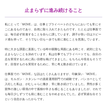
止まらずに進み続けること
私にとって「MOVE」は、仕事とプライベートのどちらにおいても常にそ
こにあるものであり、自然に取り入れてきたものです。たとえば仕事面で
は、毎日必ず前進することを自らに課しています。調子が良い日はスピー
ド感を持って、そうでない日も一歩でも前に進むことを意識しています。
特に大きな課題に直面している時や困難な局面にある時こそ、絶対に立ち
止まらないことを決めています。私は仕事でもプライベートでも、自分の
志を実現するために高い目標を掲げてきました。もちろん今現在もそうで
す。目指すものを実現するために、常に考え動き続けています。
仕事面での「MOVE」な話はたくさんありますが、印象深い「MOVE」
は、モルガン・スタンレーの資産運用部門での経験です。バンカーとして
入社した私は、がむしゃらに働き、常に動き続けていました。男性が多く
競争の激しい環境の中で孤独や辛さを感じることもありましたが、それで
も毎日少しずつでも前に進むことをやめませんでした。必ず実績を出そう
という信念があったからです。