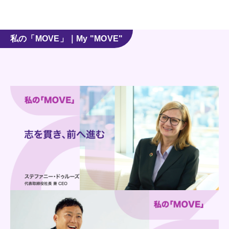
私の「MOVE」｜My "MOVE"