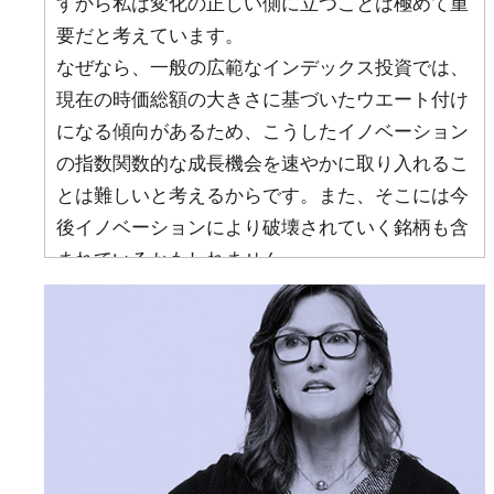
すから私は変化の正しい側に立つことは極めて重
要だと考えています。
なぜなら、一般の広範なインデックス投資では、
現在の時価総額の大きさに基づいたウエート付け
になる傾向があるため、こうしたイノベーション
の指数関数的な成長機会を速やかに取り入れるこ
とは難しいと考えるからです。また、そこには今
後イノベーションにより破壊されていく銘柄も含
まれているかもしれません。
一方で、私たちの運用は市場の下落局面において
はインデックスよりも大きく下落する傾向もあり
ます。しかし私たちの視点の先にあるのは、その
会社が将来どのくらいの市場を創り上げるのか、
シェアを握れるのかといった未来を見た投資で
す。ファンドは値動きが大きくなる傾向にありま
すが、市場が反発するときには大きな上昇も期待