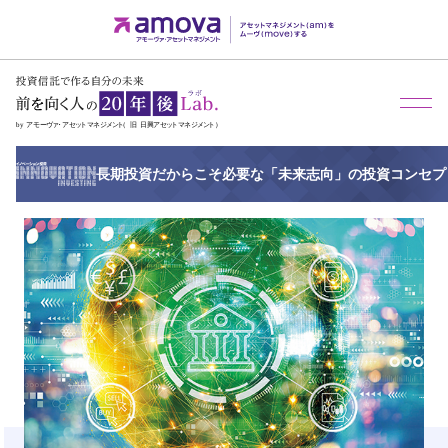
メ
長期投資だからこそ必要な「未来志向」の投資コンセプ