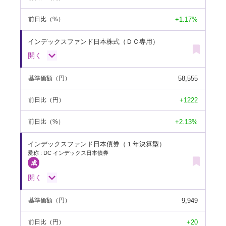
+1.17%
前日比
（%）
インデックスファンド日本株式（ＤＣ専用）
開く
58,555
基準価額
（円）
+1222
前日比
（円）
+2.13%
前日比
（%）
インデックスファンド日本債券（１年決算型）
愛称 : DC インデックス日本債券
開く
9,949
基準価額
（円）
+20
前日比
（円）