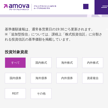
基準価額速報
Japan
メ
ニ
ュ
基準価額速報は、通常各営業日の19:30ごろ更新されます。
ー
※「追加型投信」については、課税上「株式投資信託」に分類さ
れる投資信託の基準価額を掲載しています。
投資対象資産
すべて
国内株式
海外株式
内外株式
国内債券
海外債券
内外債券
資産複合
REIT
その他