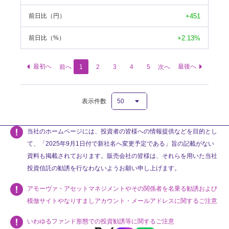
+451
前日比
（円）
+2.13%
前日比
（%）
最初へ
最後へ
前へ
1
2
3
4
5
次へ
表示件数
当社のホームページには、投資者の皆様への情報提供などを目的とし
て、「2025年9月1日付で新社名へ変更予定である」旨の記載がない
資料も掲載されております。販売会社の皆様は、それらを用いた当社
投資信託の勧誘を行なわないようお願い申し上げます。
アモーヴァ・アセットマネジメントやその関係者を名乗る勧誘および
模倣サイトやなりすましアカウント・メールアドレスに関するご注意
いわゆるファンド形態での投資勧誘等に関するご注意