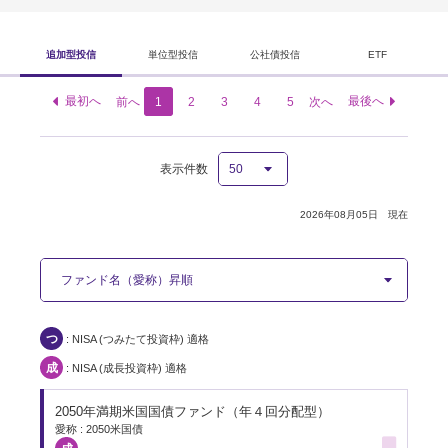
追加型投信
単位型投信
公社債投信
ETF
最初へ
最後へ
前へ
1
2
3
4
5
次へ
表示件数
2026年08月05日 現在
2050年満期米国国債ファンド（年４回分配型）
愛称 : 2050米国債