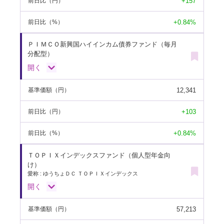
+157
前日比
（円）
+0.84%
前日比
（%）
ＰＩＭＣＯ新興国ハイインカム債券ファンド（毎月
分配型）
開く
12,341
基準価額
（円）
+103
前日比
（円）
+0.84%
前日比
（%）
ＴＯＰＩＸインデックスファンド（個人型年金向
け）
愛称 : ゆうちょＤＣ ＴＯＰＩＸインデックス
開く
57,213
基準価額
（円）