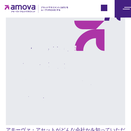
Japan
メ
ニ
ュ
ー
自ら人生をMOVE
しようとするあなたへ
～アモーヴァの考える
“衣食住・投信”
アモーヴァ・アセットがどんな会社かを知っていただ