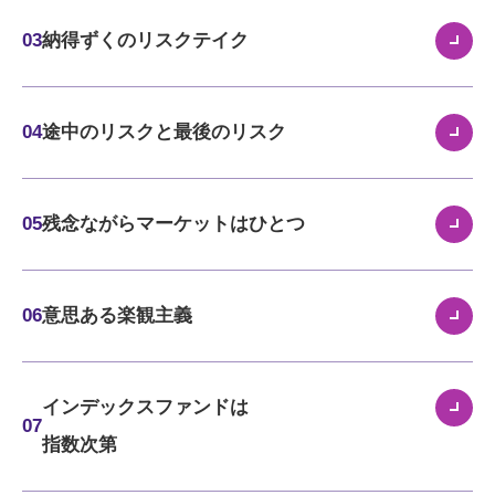
03
納得ずくのリスクテイク
04
途中のリスクと最後のリスク
05
残念ながらマーケットはひとつ
06
意思ある楽観主義
インデックスファンドは
07
指数次第