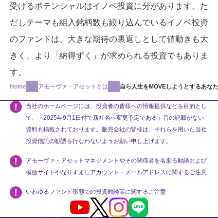
受けるポテンシャルはイノベ投資に分があります。た
だしテーマも組入銘柄数も絞り込んでいるイノベ投資
のファンドは、大きな期待の裏返しとして値動きも大
きく、より「納得ずく」が求められる投資でもありま
す。
Home
アモーヴァ・アセットとは
自ら人生をMOVEしようとするあなた
当社のホームページには、投資者の皆様への情報提供などを目的とし
て、「2025年9月1日付で新社名へ変更予定である」旨の記載がない
資料も掲載されております。販売会社の皆様は、それらを用いた当社
投資信託の勧誘を行なわないようお願い申し上げます。
アモーヴァ・アセットマネジメントやその関係者を名乗る勧誘および
模倣サイトやなりすましアカウント・メールアドレスに関するご注意
いわゆるファンド形態での投資勧誘等に関するご注意
Youtube
X
Instagram
LINE