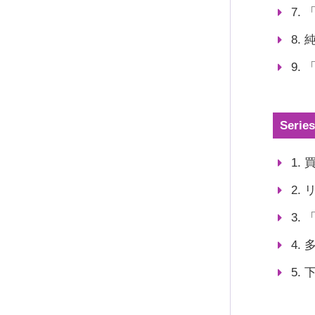
7.
8.
9.
Seri
1.
2.
3.
4.
5.