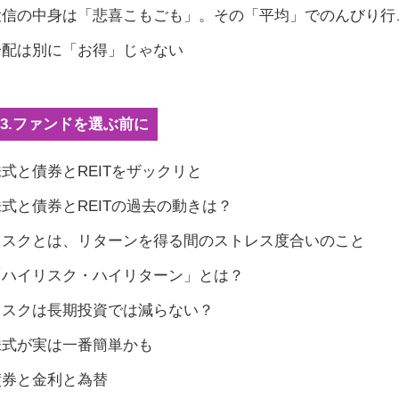
 投信の中身は「悲喜こもごも」。その「平均」でのんびり行
 分配は別に「お得」じゃない
ies3.ファンドを選ぶ前に
 株式と債券とREITをザックリと
 株式と債券とREITの過去の動きは？
 リスクとは、リターンを得る間のストレス度合いのこと
 「ハイリスク・ハイリターン」とは？
 リスクは長期投資では減らない？
 株式が実は一番簡単かも
 債券と金利と為替