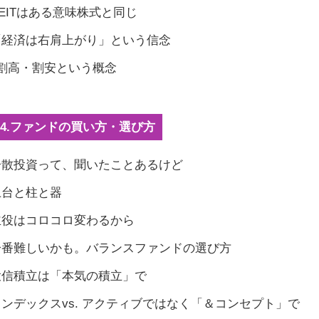
 REITはある意味株式と同じ
 「経済は右肩上がり」という信念
. 割高・割安という概念
ies4.ファンドの買い方・選び方
 分散投資って、聞いたことあるけど
 土台と柱と器
 主役はコロコロ変わるから
 一番難しいかも。バランスファンドの選び方
 投信積立は「本気の積立」で
 インデックスvs. アクティブではなく「＆コンセプト」で