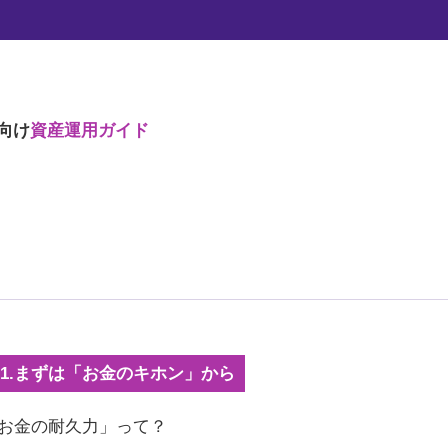
ミベーシック）
向け
資産運用ガイド
ies1.まずは「お金のキホン」から
「お金の耐久力」って？