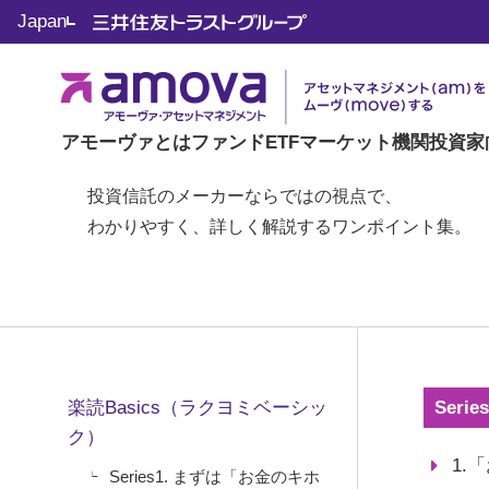
Japan
楽読Basics（ラクヨ
アモーヴァとは
ファンド
ETF
マーケット
機関投資家
投資信託のメーカーならではの視点で、
わかりやすく、詳しく解説するワンポイント集。
楽読Basics（ラクヨミベーシッ
Ser
ク）
1.
Series1. まずは「お金のキホ