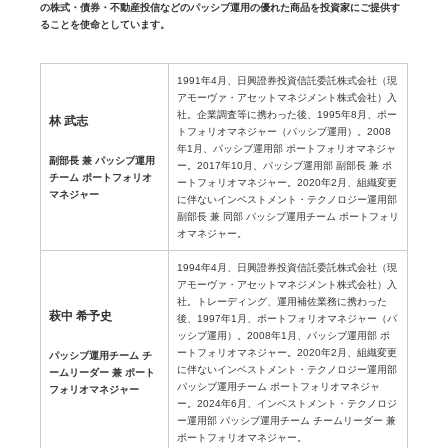
の株式・債券・不動産投信などのパッシブ運用の優れた商品を投資家にご提供す
ることを使命としています。
1991年4月、日興證券投資信託委託株式会社（現
アモーヴァ・アセットマネジメント株式会社）入
社。企業調査等に携わった後、1995年8月、ポー
林 武志
トフォリオマネジャー（パッシブ運用）。2008
年1月、パッシブ運用部 ポートフォリオマネジャ
副部長 兼 パッシブ運用
ー。2017年10月、パッシブ運用部 副部長 兼 ポ
チーム ポートフォリオ
ートフォリオマネジャー。2020年2月、組織変更
マネジャー
に伴ないインベストメント・テクノロジー運用部
副部長 兼 同部 パッシブ運用チーム ポートフォリ
オマネジャー。
1994年4月、日興證券投資信託委託株式会社（現
アモーヴァ・アセットマネジメント株式会社）入
社。トレーディング、運用補佐業務に携わった
萩中 希予史
後、1997年1月、ポートフォリオマネジャー（パ
ッシブ運用）。2008年1月、パッシブ運用部 ポ
ートフォリオマネジャー。2020年2月、組織変更
パッシブ運用チーム チ
に伴ないインベストメント・テクノロジー運用部
ームリーダー 兼 ポート
パッシブ運用チーム ポートフォリオマネジャ
フォリオマネジャー
ー。2024年6月、インベストメント・テクノロジ
ー運用部 パッシブ運用チーム チームリーダー 兼
ポートフォリオマネジャー。