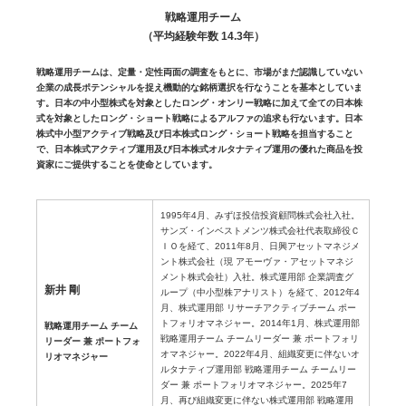
戦略運用チーム
（平均経験年数 14.3年）
戦略運用チームは、定量・定性両面の調査をもとに、市場がまだ認識していない
企業の成長ポテンシャルを捉え機動的な銘柄選択を行なうことを基本としていま
す。日本の中小型株式を対象としたロング・オンリー戦略に加えて全ての日本株
式を対象としたロング・ショート戦略によるアルファの追求も行ないます。日本
株式中小型アクティブ戦略及び日本株式ロング・ショート戦略を担当すること
で、日本株式アクティブ運用及び日本株式オルタナティブ運用の優れた商品を投
資家にご提供することを使命としています。
1995年4月、みずほ投信投資顧問株式会社入社。
サンズ・インベストメンツ株式会社代表取締役Ｃ
ＩＯを経て、2011年8月、日興アセットマネジメ
ント株式会社（現 アモーヴァ・アセットマネジ
メント株式会社）入社。株式運用部 企業調査グ
新井 剛
ループ（中小型株アナリスト）を経て、2012年4
月、株式運用部 リサーチアクティブチーム ポー
トフォリオマネジャー。2014年1月、株式運用部
戦略運用チーム チーム
戦略運用チーム チームリーダー 兼 ポートフォリ
リーダー 兼 ポートフォ
オマネジャー。2022年4月、組織変更に伴ないオ
リオマネジャー
ルタナティブ運用部 戦略運用チーム チームリー
ダー 兼 ポートフォリオマネジャー。2025年7
月、再び組織変更に伴ない株式運用部 戦略運用