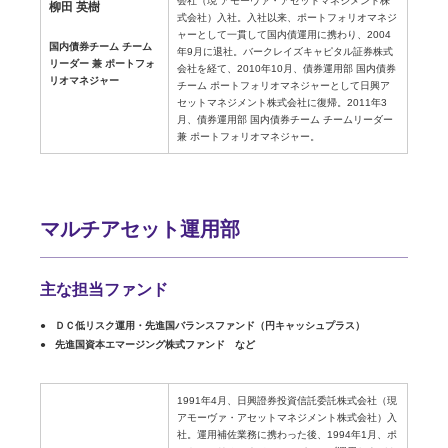
会社（現 アモーヴァ・アセットマネジメント株
柳田 英樹
式会社）入社。入社以来、ポートフォリオマネジ
ャーとして一貫して国内債運用に携わり、2004
国内債券チーム チーム
年9月に退社。バークレイズキャピタル証券株式
リーダー 兼 ポートフォ
会社を経て、2010年10月、債券運用部 国内債券
リオマネジャー
チーム ポートフォリオマネジャーとして日興ア
セットマネジメント株式会社に復帰。2011年3
月、債券運用部 国内債券チーム チームリーダー
兼 ポートフォリオマネジャー。
マルチアセット運用部
主な担当ファンド
ＤＣ低リスク運用・先進国バランスファンド（円キャッシュプラス）
先進国資本エマージング株式ファンド など
1991年4月、日興證券投資信託委託株式会社（現
アモーヴァ・アセットマネジメント株式会社）入
社。運用補佐業務に携わった後、1994年1月、ポ