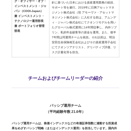
グ・オフィサー・オブ・
針に基づいた日本における資産運用業務の統括、
インベストメント・ジャ
サポート等を遂行。2019年に日興アセットマネ
パン（COOI-Japan）
ジメント株式会社（現 アモーヴァ・アセットマ
兼 インベストメント・
ネジメント株式会社）に入社する前は、アムンデ
テクノロジー運用部長
ィ・ジャパン株式会社にてクオンツモデルを用い
兼 ポートフォリオ管理
たグローバル株式運用に14年間従事し、内外ソブ
部長
リン、私的年金顧客等の資金を運用。また、後半
7年間は同運用チームを統括。それ以前は、明治
安田生命保険相互会社およびその資産運用子会社
にてクオンツアナリスト、デリバティブ評価、リ
スク計量化等を担当。
チームおよびチームリーダーの紹介
パッシブ運用チーム
（平均経験年数 21.6年）
パッシブ運用チームは、株価インデックスなどの有価証券指数に連動する投資成
果をめざすパッシブ戦略（またはインデックス運用）を担当しています。国内外