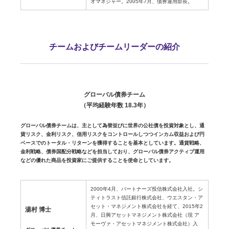
オマネジャー。2005年7月、債券運用部長。
チームおよびチームリーダーの紹介
グローバル債券チーム
（平均経験年数 18.3年）
グローバル債券チームは、主として為替並びに世界の公社債を投資対象とし、通
貨リスク、金利リスク、信用リスクをコントロールしつつインカム収益および円
ベースでのトータル・リターンを獲得することを基本としています。通貨戦略、
金利戦略、債券国配分戦略などを担当しており、グローバル債券アクティブ運用
などの優れた商品を投資家にご提供することを使命としています。
2000年4月、パートナーズ投信株式会社入社。シ
ティトラスト信託銀行株式会社、ウエスタン・ア
セット・マネジメント株式会社を経て、2015年2
湯村 博士
月、日興アセットマネジメント株式会社（現 ア
モーヴァ・アセットマネジメント株式会社）入