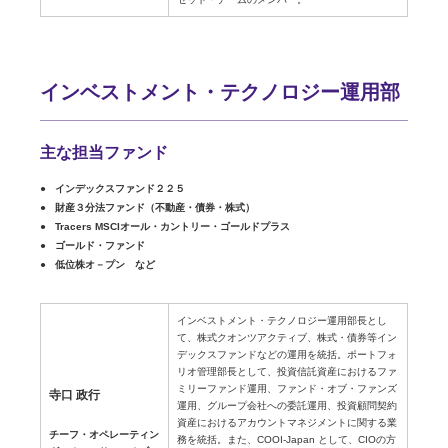
インベストメント・テクノロジー運用部
主な担当ファンド
インデックスファンド２２５
財産３分法ファンド（不動産・債券・株式）
Tracers MSCIオール・カントリー・ゴールドプラス
ゴールド・ファンド
低位株オ－プン など
インベストメント・テクノロジー運用部長とし
て、株式クオンツアクティブ、株式・債券等イン
デックスファンドなどの運用を統括。ポートフォ
リオ管理部長として、投資信託資産におけるファ
ミリーファンド運用、ファンド・オブ・ファンズ
寺口 政行
運用、グループ会社への委託運用、投資顧問契約
資産におけるアカウントマネジメントに関する業
チーフ・オペレーティン
務を統括。また、COOI-Japan として、CIOの方