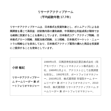
リサーチアクティブチーム
（平均経験年数 17.7年）
リサーチアクティブチームは、日本株式を投資対象とし、ボトムアップによる企
業調査を通じて高収益・好財務内容の優良銘柄、中長期的な利益成長が期待でき
る銘柄に投資することを基本としています。日本株式コア・アクティブ戦略、日
本株式グロース戦略、高配当株式戦略、エコ戦略、日本株式マーケット・ニュー
トラル戦略などを担当しており、日本株式アクティブ運用の優れた商品を投資家
にご提供することを使命としています。
1988年4月、日興證券投資信託委託株式会社（現
アモーヴァ・アセットマネジメント株式会社）入
小林 敏紀
社。1989年1月より、アナリストとして企業調査
を担当し、1992年2月、ポートフォリオマネジャ
リサーチアクティブチー
ー。2003年2月、株式運用部 市場型チーム チー
ム チームリーダー 兼 ポ
ムリーダー 兼 ポートフォリオマネジャー。2010
ートフォリオマネジャー
年4月、株式運用部 リサーチアクティブチーム チ
ームリーダー 兼 ポートフォリオマネジャー。