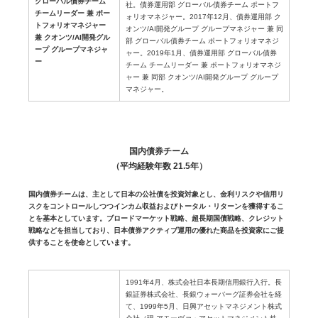
グローバル債券チーム
社。債券運用部 グローバル債券チーム ポートフ
チームリーダー 兼 ポー
ォリオマネジャー。2017年12月、債券運用部 ク
トフォリオマネジャー
オンツ/AI開発グループ グループマネジャー 兼 同
兼 クオンツ/AI開発グル
部 グローバル債券チーム ポートフォリオマネジ
ープ グループマネジャ
ャー。2019年1月、債券運用部 グローバル債券
ー
チーム チームリーダー 兼 ポートフォリオマネジ
ャー 兼 同部 クオンツ/AI開発グループ グループ
マネジャー。
国内債券チーム
（平均経験年数 21.5年）
国内債券チームは、主として日本の公社債を投資対象とし、金利リスクや信用リ
スクをコントロールしつつインカム収益およびトータル・リターンを獲得するこ
とを基本としています。ブロードマーケット戦略、超長期国債戦略、クレジット
戦略などを担当しており、日本債券アクティブ運用の優れた商品を投資家にご提
供することを使命としています。
1991年4月、株式会社日本長期信用銀行入行。長
銀証券株式会社、長銀ウォーバーグ証券会社を経
て、1999年5月、日興アセットマネジメント株式