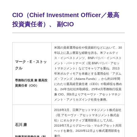
CIO（Chief Investment Officer／最高
投資責任者）、 副CIO
米国の資産運用会社や投資銀行などにおいて、30
年以上に及ぶ豊富な経験を誇る。米フォルティ
ス・インベストメンツ、BNPパリバ・インベスト
マーク・E・ストッ
メント・パートナーズ（現 BNPパリバ・アセッ
クル
トマネジメント）などでキャリアを重ね、2013
年米ボルティモアを本拠とする運用会社「アダム
ズ・ファンズ（Adams Funds）」から約10年間
専務執行役員 兼 最高投
にわたり最高経営責任者（CEO）や取締役を務め
資責任者（CIO）
る。24年当社社外取締役。25年4月専務執行役員
兼 CIO。同9月よりアモーヴァ・アセットマネジ
メント・アメリカズインク社長を兼務。
2016年3月、日興アセットマネジメント株式会社
（現 アモーヴァ・アセットマネジメント株式会
社）にオルタナティブ運用部長として入社。
石川 康
2019年7月よりグローバル・マルチアセット共同
ヘッドを兼任。2020年12月より株式運用部長を
兼任。
副最高投資責任者（副