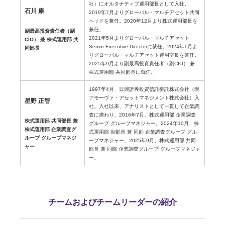
社）にオルタナティブ運用部長として入社。
石川 康
2019年7月よりグローバル・マルチアセット共同
ヘッドを兼任。2020年12月より株式運用部長を
兼任。
副最高投資責任者（副
2021年5月よりグローバル・マルチアセット
CIO） 兼 株式運用部 共
Senior Executive Directorに就任。2024年1月よ
同部長
りグローバル・マルチアセット運用室長を兼任。
2025年9月より副最高投資責任者（副CIO） 兼
株式運用部 共同部長に就任。
1997年4月、日興證券投資信託委託株式会社（現
アモーヴァ・アセットマネジメント株式会社）入
星野 正智
社。入社以来、アナリストとして一貫して企業調
査に携わり、2016年7月、株式運用部 企業調査
株式運用部 共同部長 兼
グループ グループマネジャー。2024年10月、株
株式運用部 企業調査グ
式運用部 副部長 兼 同部 企業調査グループ グル
ループ グループマネジ
ープマネジャー。2025年9月、株式運用部 共同
ャー
部長 兼 同部 企業調査グループ グループマネジャ
ー。
チームおよびチームリーダーの紹介