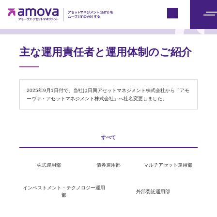
アモーヴァ・アセットとは
Japan
メ
ニ
ュ
主な運用責任者と運用体制のご紹介
ー
2025年9月1日付で、当社は日興アセットマネジメント株式会社から「アモ
ーヴァ・アセットマネジメント株式会社」へ社名変更しました。
すべて
株式運用部
債券運用部
マルチアセット運用部
インベストメント・テクノロジー運用
外部委託運用部
部