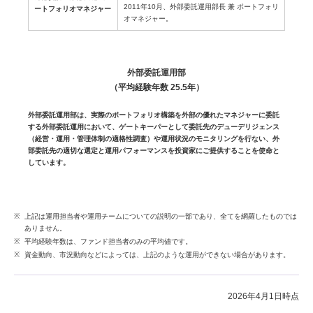
2011年10月、外部委託運用部長 兼 ポートフォリ
ートフォリオマネジャー
オマネジャー。
外部委託運用部
（平均経験年数 25.5年）
外部委託運用部は、実際のポートフォリオ構築を外部の優れたマネジャーに委託
する外部委託運用において、ゲートキーパーとして委託先のデューデリジェンス
（経営・運用・管理体制の適格性調査）や運用状況のモニタリングを行ない、外
部委託先の適切な選定と運用パフォーマンスを投資家にご提供することを使命と
しています。
上記は運用担当者や運用チームについての説明の一部であり、全てを網羅したものでは
ありません。
平均経験年数は、ファンド担当者のみの平均値です。
資金動向、市況動向などによっては、上記のような運用ができない場合があります。
2026年4月1日時点