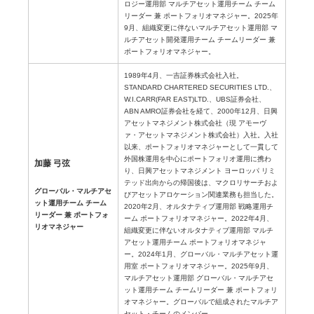
ロジー運用部 マルチアセット運用チーム チーム
リーダー 兼 ポートフォリオマネジャー。2025年
9月、組織変更に伴ないマルチアセット運用部 マ
ルチアセット開発運用チーム チームリーダー 兼
ポートフォリオマネジャー。
1989年4月、一吉証券株式会社入社。
STANDARD CHARTERED SECURITIES LTD.、
W.I.CARR(FAR EAST)LTD.、UBS証券会社、
ABN AMRO証券会社を経て、2000年12月、日興
アセットマネジメント株式会社（現 アモーヴ
ァ・アセットマネジメント株式会社）入社。入社
以来、ポートフォリオマネジャーとして一貫して
外国株運用を中心にポートフォリオ運用に携わ
加藤 弓弦
り、日興アセットマネジメント ヨーロッパ リミ
テッド出向からの帰国後は、マクロリサーチおよ
グローバル・マルチアセ
びアセットアロケーション関連業務も担当した。
ット運用チーム チーム
2020年2月、オルタナティブ運用部 戦略運用チ
リーダー 兼 ポートフォ
ーム ポートフォリオマネジャー。2022年4月、
リオマネジャー
組織変更に伴ないオルタナティブ運用部 マルチ
アセット運用チーム ポートフォリオマネジャ
ー。2024年1月、グローバル・マルチアセット運
用室 ポートフォリオマネジャー。2025年9月、
マルチアセット運用部 グローバル・マルチアセ
ット運用チーム チームリーダー 兼 ポートフォリ
オマネジャー。グローバルで組成されたマルチア
セット・チームのメンバー。