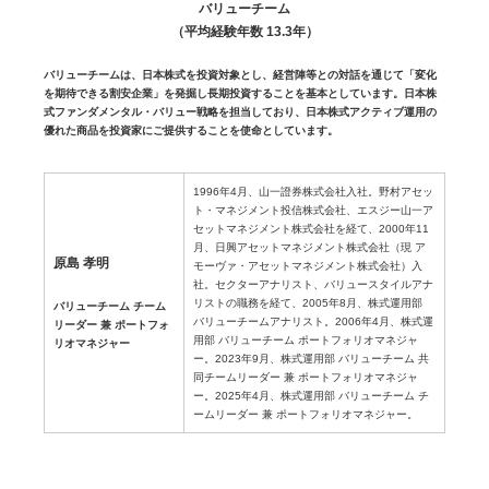
バリューチーム
（平均経験年数 13.3年）
バリューチームは、日本株式を投資対象とし、経営陣等との対話を通じて「変化
を期待できる割安企業」を発掘し長期投資することを基本としています。日本株
式ファンダメンタル・バリュー戦略を担当しており、日本株式アクティブ運用の
優れた商品を投資家にご提供することを使命としています。
1996年4月、山一證券株式会社入社。野村アセッ
ト・マネジメント投信株式会社、エスジー山一ア
セットマネジメント株式会社を経て、2000年11
月、日興アセットマネジメント株式会社（現 ア
原島 孝明
モーヴァ・アセットマネジメント株式会社）入
社。セクターアナリスト、バリュースタイルアナ
リストの職務を経て、2005年8月、株式運用部
バリューチーム チーム
バリューチームアナリスト。2006年4月、株式運
リーダー 兼 ポートフォ
用部 バリューチーム ポートフォリオマネジャ
リオマネジャー
ー。2023年9月、株式運用部 バリューチーム 共
同チームリーダー 兼 ポートフォリオマネジャ
ー。2025年4月、株式運用部 バリューチーム チ
ームリーダー 兼 ポートフォリオマネジャー。