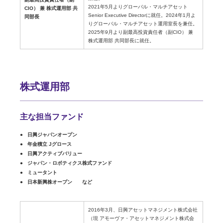
2021年5月よりグローバル・マルチアセット
CIO） 兼 株式運用部 共
Senior Executive Directorに就任。2024年1月よ
同部長
りグローバル・マルチアセット運用室長を兼任。
2025年9月より副最高投資責任者（副CIO） 兼
株式運用部 共同部長に就任。
株式運用部
主な担当ファンド
日興ジャパンオープン
年金積立 Jグロース
日興アクティブバリュー
ジャパン・ロボティクス株式ファンド
ミュータント
日本新興株オープン など
2016年3月、日興アセットマネジメント株式会社
（現 アモーヴァ・アセットマネジメント株式会