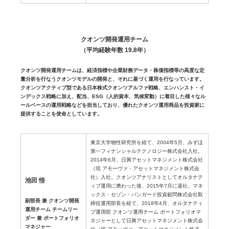
クオンツ開発運用チーム
（平均経験年数 19.8年）
クオンツ開発運用チームは、経済指標や企業財務データ・株価指標等の高度な定
量分析を行なうクオンツモデルの開発と、それに基づく運用を行なっています。
クオンツアクティブ型である日本株式クオンツアルファ戦略、エンハンスト・イ
ンデックス戦略に加え、配当、ESG（人的資本、気候変動）に着目した様々なル
ールベースの運用戦略などを担当しており、優れたクオンツ運用商品を投資家に
提供することを使命としています。
東京大学物性研究所を経て、2004年5月、みずほ
第一フィナンシャルテクノロジー株式会社入社。
2014年6月、日興アセットマネジメント株式会社
（現 アモーヴァ・アセットマネジメント株式会
社）入社。クオンツアナリストとしてオルタナテ
池田 悟
ィブ運用に携わった後、2015年7月に退社。マネ
ックス・セゾン・バンガード投資顧問株式会社取
副部長 兼 クオンツ開発
締役運用部長を経て、2018年4月、オルタナティ
運用チーム チームリー
ブ運用部 クオンツ運用チーム ポートフォリオマ
ダー 兼 ポートフォリオ
ネジャーとして日興アセットマネジメント株式会
マネジャー