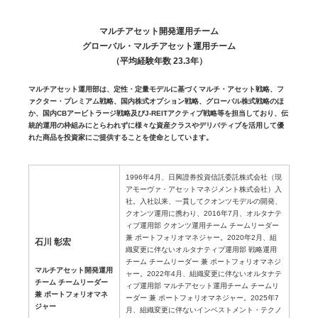
マルチアセット開発運用チーム
グローバル・マルチアセット運用チーム
（平均経験年数 23.3年）
マルチアセット運用部は、定性・定量モデルに基づくマルチ・アセット戦略、フ
ァクター・プレミアム戦略、国内株式オプション戦略、グローバル株式戦略のほ
か、国内CBアービトラージ戦略及びJ-REITアクティブ戦略等を担当しており、伝
統的運用の枠組みにとらわれずに様々な資産クラスやデリバティブを活用して優
れた商品を投資家にご提供することを使命としています。
1996年4月、日興證券投資信託委託株式会社（現
アモーヴァ・アセットマネジメント株式会社）入
社。入社以来、一貫してクオンツモデルの開発、
クオンツ運用に携わり、2016年7月、オルタナテ
ィブ運用部 クオンツ運用チーム チームリーダー
兼 ポートフォリオマネジャー。2020年2月、組
石川 彰宏
織変更に伴ないオルタナティブ運用部 戦略運用
チーム チームリーダー 兼 ポートフォリオマネジ
マルチアセット開発運用
ャー。2022年4月、組織変更に伴ないオルタナテ
チーム チームリーダー
ィブ運用部 マルチアセット運用チーム チームリ
兼 ポートフォリオマネ
ーダー 兼 ポートフォリオマネジャー。2025年7
ジャー
月、組織変更に伴ないインベストメント・テクノ