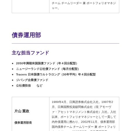
チーム チームリーダー 兼 ポートフォリオマネジ
ャー。
債券運用部
主な担当ファンド
2050年満期米国国債ファンド（年４回分配型）
ニュージーランド公社債ファンド（毎月分配型）
Tracers 日本国債ウルトラロング（30年平均）年４回分配型
ジパング企業債ファンド
公社債投信 など
1989年4月、日興證券株式会社入社。1997年2
月、日興国際投資顧問株式会社（現 アモーヴ
片山 重政
ァ・アセットマネジメント株式会社）入社。入社
以来、ポートフォリオマネジャーとして一貫して
内外債運用に携わり、2002年11月、債券運用部
債券運用部長
国内債券チーム チームリーダー 兼 ポートフォリ