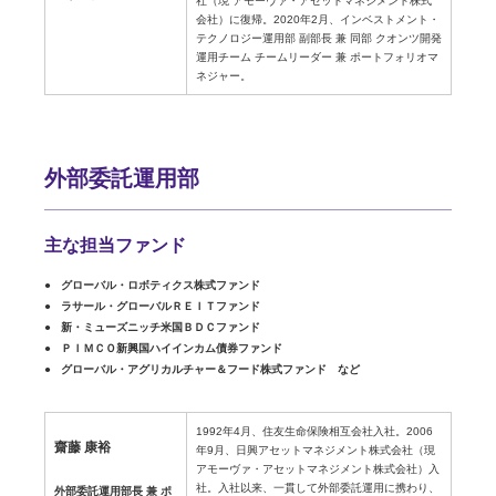
社（現 アモーヴァ・アセットマネジメント株式
会社）に復帰。2020年2月、インベストメント・
テクノロジー運用部 副部長 兼 同部 クオンツ開発
運用チーム チームリーダー 兼 ポートフォリオマ
ネジャー。
外部委託運用部
主な担当ファンド
グローバル・ロボティクス株式ファンド
ラサール・グローバルＲＥＩＴファンド
新・ミューズニッチ米国ＢＤＣファンド
ＰＩＭＣＯ新興国ハイインカム債券ファンド
グローバル・アグリカルチャー＆フード株式ファンド など
1992年4月、住友生命保険相互会社入社。2006
齋藤 康裕
年9月、日興アセットマネジメント株式会社（現
アモーヴァ・アセットマネジメント株式会社）入
社。入社以来、一貫して外部委託運用に携わり、
外部委託運用部長 兼 ポ