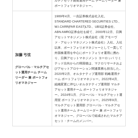
ルチアセット開発運用チーム チームリーダー 兼
ポートフォリオマネジャー。
1989年4月、一吉証券株式会社入社。
STANDARD CHARTERED SECURITIES LTD.、
W.I.CARR(FAR EAST)LTD.、UBS証券会社、
ABN AMRO証券会社を経て、2000年12月、日興
アセットマネジメント株式会社（現 アモーヴ
ァ・アセットマネジメント株式会社）入社。入社
以来、ポートフォリオマネジャーとして一貫して
外国株運用を中心にポートフォリオ運用に携わ
加藤 弓弦
り、日興アセットマネジメント ヨーロッパ リミ
テッド出向からの帰国後は、マクロリサーチおよ
グローバル・マルチアセ
びアセットアロケーション関連業務も担当した。
ット運用チーム チーム
2020年2月、オルタナティブ運用部 戦略運用チ
リーダー 兼 ポートフォ
ーム ポートフォリオマネジャー。2022年4月、
リオマネジャー
組織変更に伴ないオルタナティブ運用部 マルチ
アセット運用チーム ポートフォリオマネジャ
ー。2024年1月、グローバル・マルチアセット運
用室 ポートフォリオマネジャー。2025年9月、
マルチアセット運用部 グローバル・マルチアセ
ット運用チーム チームリーダー 兼 ポートフォリ
オマネジャー。グローバルで組成されたマルチア
セット・チームのメンバー。