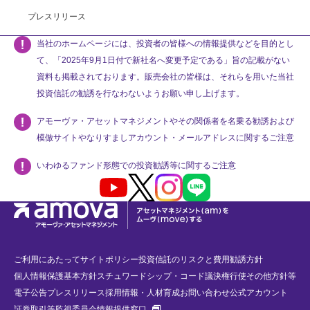
プレスリリース
当社のホームページには、投資者の皆様への情報提供などを目的とし
て、「2025年9月1日付で新社名へ変更予定である」旨の記載がない
資料も掲載されております。販売会社の皆様は、それらを用いた当社
投資信託の勧誘を行なわないようお願い申し上げます。
アモーヴァ・アセットマネジメントやその関係者を名乗る勧誘および
模倣サイトやなりすましアカウント・メールアドレスに関するご注意
いわゆるファンド形態での投資勧誘等に関するご注意
Youtube
X
Instagram
LINE
ご利用にあたって
サイトポリシー
投資信託のリスクと費用
勧誘方針
個人情報保護基本方針
スチュワードシップ・コード
議決権行使
その他方針等
電子公告
プレスリリース
採用情報・人材育成
お問い合わせ
公式アカウント
新規タブで開く
証券取引等監視委員会情報提供窓口