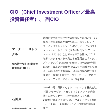
CIO（Chief Investment Officer／最高
投資責任者）、 副CIO
米国の資産運用会社や投資銀行などにおいて、30
年以上に及ぶ豊富な経験を誇る。米フォルティ
ス・インベストメンツ、BNPパリバ・インベスト
マーク・E・ストッ
メント・パートナーズ（現 BNPパリバ・アセッ
クル
トマネジメント）などでキャリアを重ね、2013
年米ボルティモアを本拠とする運用会社「アダム
ズ・ファンズ（Adams Funds）」から約10年間
専務執行役員 兼 最高投
にわたり最高経営責任者（CEO）や取締役を務め
資責任者（CIO）
る。24年当社社外取締役。25年4月専務執行役員
兼 CIO。同9月よりアモーヴァ・アセットマネジ
メント・アメリカズインク社長を兼務。
2016年3月、日興アセットマネジメント株式会社
（現 アモーヴァ・アセットマネジメント株式会
社）にオルタナティブ運用部長として入社。
石川 康
2019年7月よりグローバル・マルチアセット共同
ヘッドを兼任。2020年12月より株式運用部長を
兼任。
副最高投資責任者（副