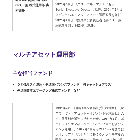
2021年5月よりグローバル・マルチアセット
CIO） 兼 株式運用部 共
Senior Executive Directorに就任。2024年1月よ
同部長
りグローバル・マルチアセット運用室長を兼任。
2025年9月より副最高投資責任者（副CIO） 兼
株式運用部 共同部長に就任。
マルチアセット運用部
主な担当ファンド
ＤＣ低リスク運用・先進国バランスファンド（円キャッシュプラス）
先進国資本エマージング株式ファンド など
1991年4月、日興證券投資信託委託株式会社（現
アモーヴァ・アセットマネジメント株式会社）入
社。運用補佐業務に携わった後、1994年1月、ポ
ートフォリオマネジャー（パッシブ運用およびク
オンツ運用）。1997年4月から2014年9月までは
クオンツアナリストとして長くクオンツモデルの
開発、クオンツリサーチに携わり、2014年10月