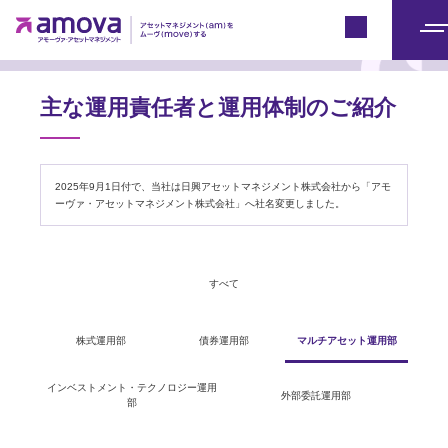
アモーヴァ・アセットとは
Japan
メ
ニ
ュ
主な運用責任者と運用体制のご紹介
ー
2025年9月1日付で、当社は日興アセットマネジメント株式会社から「アモ
ーヴァ・アセットマネジメント株式会社」へ社名変更しました。
すべて
株式運用部
債券運用部
マルチアセット運用部
インベストメント・テクノロジー運用
外部委託運用部
部