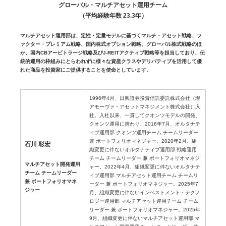
グローバル・マルチアセット運用チーム
（平均経験年数 23.3年）
マルチアセット運用部は、定性・定量モデルに基づくマルチ・アセット戦略、フ
ァクター・プレミアム戦略、国内株式オプション戦略、グローバル株式戦略のほ
か、国内CBアービトラージ戦略及びJ-REITアクティブ戦略等を担当しており、伝
統的運用の枠組みにとらわれずに様々な資産クラスやデリバティブを活用して優
れた商品を投資家にご提供することを使命としています。
1996年4月、日興證券投資信託委託株式会社（現
アモーヴァ・アセットマネジメント株式会社）入
社。入社以来、一貫してクオンツモデルの開発、
クオンツ運用に携わり、2016年7月、オルタナテ
ィブ運用部 クオンツ運用チーム チームリーダー
兼 ポートフォリオマネジャー。2020年2月、組
石川 彰宏
織変更に伴ないオルタナティブ運用部 戦略運用
チーム チームリーダー 兼 ポートフォリオマネジ
マルチアセット開発運用
ャー。2022年4月、組織変更に伴ないオルタナテ
チーム チームリーダー
ィブ運用部 マルチアセット運用チーム チームリ
兼 ポートフォリオマネ
ーダー 兼 ポートフォリオマネジャー。2025年7
ジャー
月、組織変更に伴ないインベストメント・テクノ
ロジー運用部 マルチアセット運用チーム チーム
リーダー 兼 ポートフォリオマネジャー。2025年
9月、組織変更に伴ないマルチアセット運用部 マ