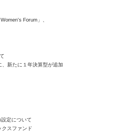
men’s Forum」、
て
に、新たに１年決算型が追加
の設定について
ックスファンド