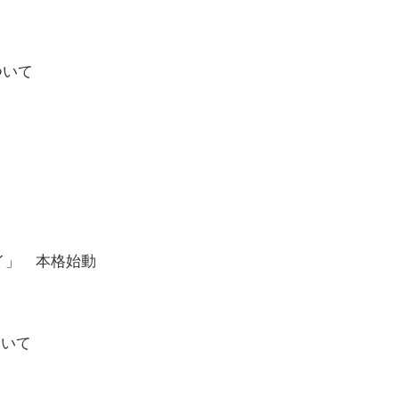
について
イ」 本格始動
ついて