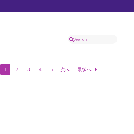
1
2
3
4
5
次へ
最後へ