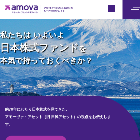
アモーヴァ・アセットマネジメント（
Japan
メ
ニ
ュ
私たちは いよいよ
アセットマネジメント(am)を
ー
日本株式ファンド
を
ムーヴ(move)する。
本気で持っておくべきか？
2025年9月、弊社は日興アセットマネジメントから社名を変更し
ました。
約70年にわたり日本株式を見てきた、
Crypto Lab.は、暗号資産（クリプト）やブロックチェーンの世界
引き続き日本のお客様のために、アセットマネジメントの世界を
アモーヴァ・アセット（旧 日興アセット）の視点をお伝えしま
の「むずかしい」を「なるほど」に変えていくアモーヴァ・アセ
MOVEしていきます。
す。
ット（旧 日興アセット）の情報発信プラットフォームです。