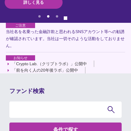
詳しく見る
詳しく見る
詳しく見る
Pause
ご注意
当社名を名乗った金融詐欺と思われるSNSアカウント等への勧誘
が確認されています。当社は一切そのような活動をしておりませ
ん。
お知らせ
「Crypto Lab.（クリプトラボ）」公開中
「前を向く人の20年後ラボ」公開中
ファンド検索
条件で探す