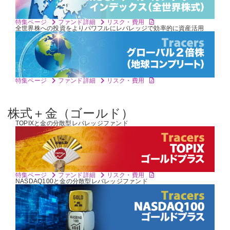
特集ページ
ファンド詳細
リスク・費用
全世界株への投資をよりパワフルに
レバレッジで効率的に資産活用
特集ページ
ファンド詳細
リスク・費用
株式＋金（ゴールド）
TOPIXと金の
分散型レバレッジファンド
特集ページ
ファンド詳細
リスク・費用
NASDAQ100と金の
分散型レバレッジファンド