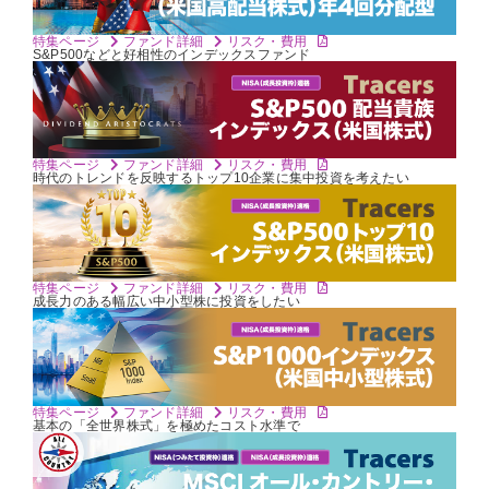
特集ページ
ファンド詳細
リスク・費用
S&P500などと好相性の
インデックスファンド
特集ページ
ファンド詳細
リスク・費用
時代のトレンドを反映するトップ10企業に
集中投資を考えたい
特集ページ
ファンド詳細
リスク・費用
成長力のある
幅広い中小型株に投資をしたい
特集ページ
ファンド詳細
リスク・費用
基本の「全世界株式」を
極めたコスト水準で