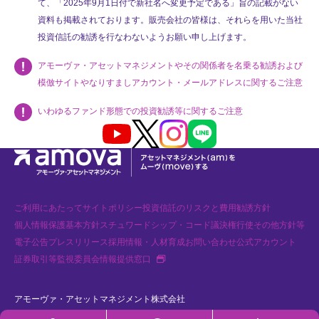
て、「2025年9月1日付で新社名へ変更予定である」旨の記載がない
資料も掲載されております。販売会社の皆様は、それらを用いた当社
投資信託の勧誘を行なわないようお願い申し上げます。
アモーヴァ・アセットマネジメントやその関係者を名乗る勧誘および
模倣サイトやなりすましアカウント・メールアドレスに関するご注意
いわゆるファンド形態での投資勧誘等に関するご注意
Youtube
X
Instagram
LINE
ご利用にあたって
サイトポリシー
投資信託のリスクと費用
勧誘方針
個人情報保護基本方針
スチュワードシップ・コード
議決権行使
その他方針等
電子公告
プレスリリース
採用情報・人材育成
お問い合わせ
公式アカウント
新規タブで開く
証券取引等監視委員会情報提供窓口
アモーヴァ・アセットマネジメント株式会社
金融商品取引業者 関東財務局長（金商）第368号 加入協会：一般社団法人