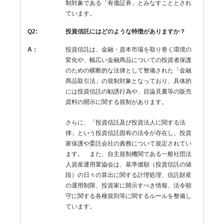
制対象である「有価証券」とみなすこととされ
ています。
Q2:
投資信託にはどのような特徴がありますか？
A：
投資信託は、金融・資本市場を取り巻く環境の
変化や、幅広い金融商品についての投資者保護
のための横断的な法律として整備された「金融
商品取引法」の規制対象となっており、具体的
には投資信託の勧誘行為や、目論見書等の販売
資料の開示に関する規制があります。
さらに、「投資信託及び投資法人に関する法
律」という投資信託固有の法令が存在し、投資
家保護や委託会社の責務について規定されてい
ます。 また、自主規制機関である一般社団法
人資産運用業協会は、基準価額（投資信託の値
段）の日々の算出に関する計理処理、信託財産
の運用制限、投資家に開示すべき情報、法令順
守に関する各種規則等に関するルールを整備し
ています。