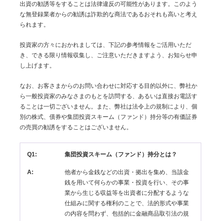
出資の勧誘等をすることは法律違反の可能性があります。このよう
な無登録業者からの勧誘は詐欺的な商法であるおそれも高いと考え
られます。
投資家の方々におかれましては、下記の参考情報をご活用いただ
き、できる限り情報収集し、ご注意いただきますよう、お知らせ申
し上げます。
なお、お客さまからのお問い合わせに対応する目的以外に、弊社か
ら一般投資家のみなさまのもとを訪問する、あるいは直接お電話す
ることは一切ございません。また、弊社は法令上の規制により、個
別の株式、債券や集団投資スキーム（ファンド）持分等の有価証券
の売買の勧誘をすることはございません。
Q1:
集団投資スキーム（ファンド）持分とは？
A:
他者から金銭などの出資・拠出を集め、当該金
銭を用いて何らかの事業・投資を行い、その事
業から生じる収益等を出資者に分配するような
仕組みに関する権利のことで、法的形式や事業
の内容を問わず、包括的に金融商品取引法の規