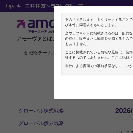
Japan
下の「同意します」をクリックすることで
機関投資家の方向け
び条件に同意するものとします。
マルチアセット戦略、
当ウェブサイトに掲載されるのは一般的な
アモーヴァとは
ファンド
ETF
マーケット
機関投資家
の提供、販売または勧誘を意図するもので
もありません。
各戦略チームによるリサーチレポート
ここに掲載されている情報や見解は、信頼
証するものではありません。ここに記載さ
当社による書面での事前承諾なしに、いか
2026
グローバル株式戦略
グローバル債券戦略