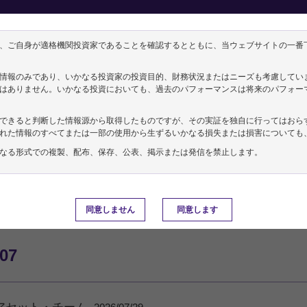
、ご自身が適格機関投資家であることを確認するとともに、当ウェブサイトの一番
その他
情報のみであり、いかなる投資家の投資目的、財務状況またはニーズも考慮してい
向け
資産運用ガイド
はありません。いかなる投資においても、過去のパフォーマンスは将来のパフォー
できると判断した情報源から取得したものですが、その実証を独自に行ってはおら
れた情報のすべてまたは一部の使用から生ずるいかなる損失または損害についても
なる形式での複製、配布、保存、公表、掲示または発信を禁止します。
同意しません
同意します
/07