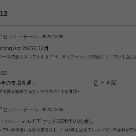
/12
アセット・チーム
2025/12/30
ancing Act 2025年12月
ロース資産のスコアを引き下げ、ディフェンシブ資産のスコアは中立に
2/26
PDF版
26年の市場見通し
界情勢が激動するなかで今後の1年を展望～
アセット・チーム
2025/12/03
ーバル・マルチアセット2026年の見通し
ンフレが根強いなか慎重を期しつつ好機を捉えていくバランス感覚が求