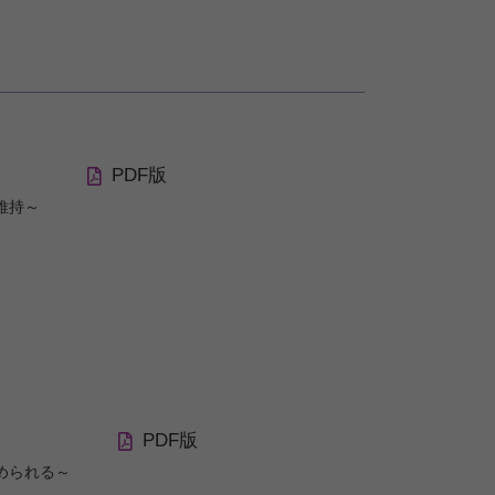
PDF版
維持～
PDF版
められる～