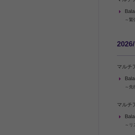
Bal
～緊
2026
マルチ
Bal
～先
マルチ
Bal
～リ