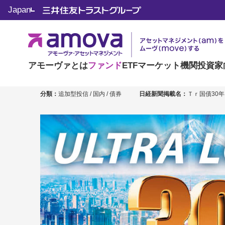
Japan
Tracers 日本
アモーヴァとは
ファンド
ETF
マーケット
機関投資家
分類：
追加型投信 / 国内 / 債券
日経新聞掲載名：
Ｔｒ国債30年