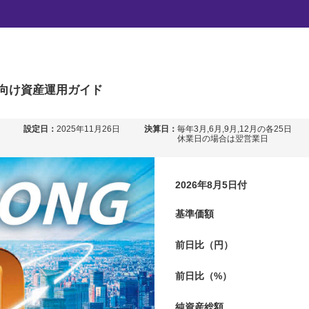
国債ウルトラロング（30年平
向け
資産運用ガイド
設定日：
2025年11月26日
決算日：
毎年3月,6月,9月,12月の各25日
休業日の場合は翌営業日
2026年8月5日付
基準価額
前日比（円）
前日比（%）
純資産総額