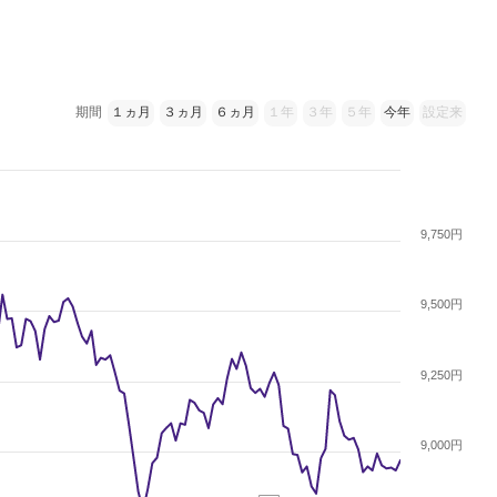
期間
１ヵ月
３ヵ月
６ヵ月
１年
３年
５年
今年
設定来
9,750円
9,500円
9,250円
9,000円