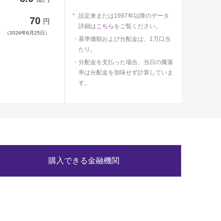
設定来または1997年以降のデータ
70
円
詳細は
こちら
をご覧ください。
（2026年6月25日）
基準価額および分配金は、1万口当
たり。
分配金を支払った場合、当日の騰落
率は分配金を加味せず計算していま
す。
購入できる金融機関