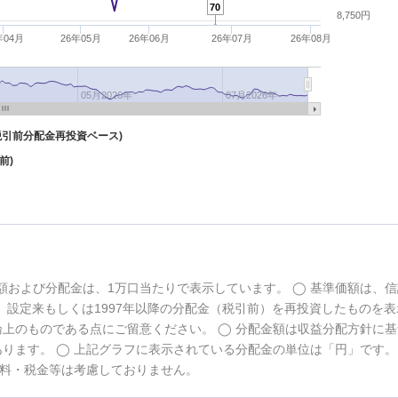
70
8,750円
年04月
26年05月
26年06月
26年07月
26年08月
05月2026年
07月2026年
税引前分配金再投資ベース)
前)
額および分配金は、1万口当たりで表示しています。
基準価額は、信
設定来もしくは1997年以降の分配金（税引前）を再投資したものを表
論上のものである点にご留意ください。
分配金額は収益分配方針に基
あります。
上記グラフに表示されている分配金の単位は「円」です
料・税金等は考慮しておりません。