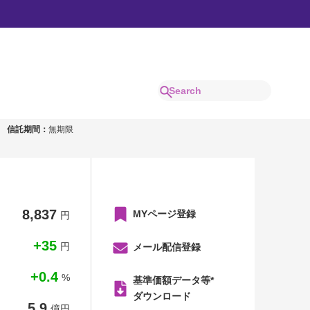
均）年４回分配型
信託期間：
無期限
8,837
MYページ登録
円
+35
円
メール配信登録
+0.4
%
基準価額データ等*
ダウンロード
5.9
億円