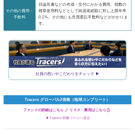
目論見書などの作成・交付にかかる費用、指数の
その他の費用・
標章使用料などとして純資産総額に対し上限年率
手数料
0.1%。その他にも売買委託手数料などがかかりま
す。
社員の想いやこだわりをチェック ▶
Tracers グローバル2倍株
（地球コンプリート）
ファンドの詳細はこちら
／
リスク・費用はこちら
◀ Tracers 特集ページへ戻る