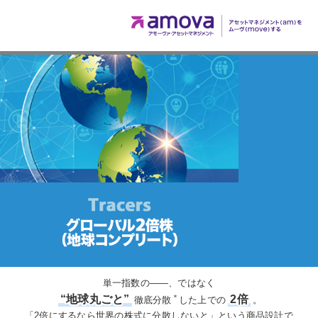
単一指数の――、ではなく
“地球丸ごと”
2倍
＊
徹底分散
した上での
。
「2倍にするなら世界の株式に分散しないと」という商品設計で