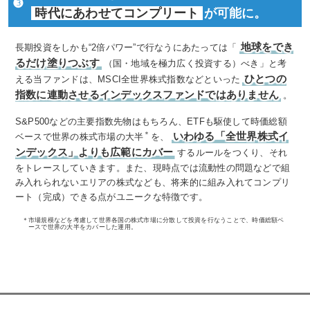
❸
時代にあわせてコンプリート
が可能に。
地球をでき
長期投資をしかも“2倍パワー”で行なうにあたっては「
るだけ塗りつぶす
（国・地域を極力広く投資する）べき」と考
ひとつの
える当ファンドは、MSCI全世界株式指数などといった
指数に連動させるインデックスファンドではありません
。
S&P500などの主要指数先物はもちろん、ETFも駆使して時価総額
＊
いわゆる「全世界株式イ
ベースで世界の株式市場の大半
を、
ンデックス」よりも広範にカバー
するルールをつくり、それ
をトレースしていきます。また、現時点では流動性の問題などで組
み入れられないエリアの株式なども、将来的に組み入れてコンプリ
ート（完成）できる点がユニークな特徴です。
＊
市場規模などを考慮して世界各国の株式市場に分散して投資を行なうことで、時価総額ベ
ースで世界の大半をカバーした運用。