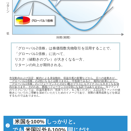
「グローバル2倍株」は
株価指数先物取引を活用することで、
「グローバル1倍株」に比べて、
リスク（値動きのブレ）が大きくなる一方、
リターンの向上が期待される。
市況動向および設定・解約による資金動向、収益分配の影響などから、日々の値動きが、
「グローバル1倍株」の2倍になるとは限りません。中長期でみると、複利の効果により、
「グローバル1倍株」のパフォーマンスとのかい離がプラスにもマイナスにも大きくなる傾
向があります。そのため、累積パフォーマンスが2倍になる訳ではありません。
当ファンド
のリスクについては、目論見書等の「投資リスク」をご覧ください。上記は当ファンドの値
動きについてのご理解を深めていただくためのイメージであり、実際の運用成果などを保証
するものではありません。
米国を100%
しっかりと。
❷
でも
米国以外も100%
同じだけ。