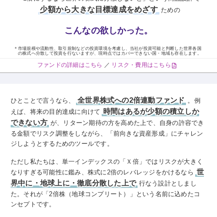
少額から大きな目標達成をめざす
ための
こんなの欲しかった。
＊
市場規模や流動性、取引規制などの投資環境を考慮し、当社が投資可能と判断した世界各国
の株式へ分散して投資を行ないますが、現時点ではカバーできない国・地域も存在します。
ファンドの詳細はこちら
／
リスク・費用はこちら
全世界株式への2倍連動ファンド
ひとことで言うなら、
。例
時間はあるが少額の積立しか
えば、将来の目的達成に向けて
できない方
が、リターン期待の方を高めた上で、自身の許容でき
る金額でリスク調整をしながら、「前向きな資産形成」にチャレン
ジしようとするためのツールです。
ただし私たちは、単一インデックスの「Ｘ倍」ではリスクが大きく
世
なりすぎる可能性に鑑み、株式に2倍のレバレッジをかけるなら
界中に・地球上に・徹底分散した上で
行なう設計としまし
た。それが「2倍株（地球コンプリート）」という名前に込めたコ
ンセプトです。