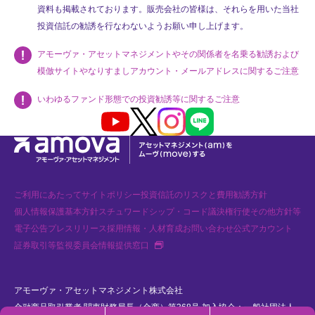
資料も掲載されております。販売会社の皆様は、それらを用いた当社
投資信託の勧誘を行なわないようお願い申し上げます。
アモーヴァ・アセットマネジメントやその関係者を名乗る勧誘および
模倣サイトやなりすましアカウント・メールアドレスに関するご注意
いわゆるファンド形態での投資勧誘等に関するご注意
Youtube
X
Instagram
LINE
ご利用にあたって
サイトポリシー
投資信託のリスクと費用
勧誘方針
個人情報保護基本方針
スチュワードシップ・コード
議決権行使
その他方針等
電子公告
プレスリリース
採用情報・人材育成
お問い合わせ
公式アカウント
新
証券取引等監視委員会情報提供窓口
規
タ
ブ
で
開
アモーヴァ・アセットマネジメント株式会社
く
金融商品取引業者 関東財務局長（金商）第368号 加入協会：一般社団法人