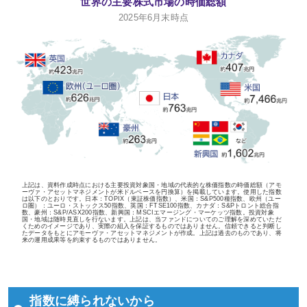
世界の主要株式市場の時価総額
2025年6月末時点
上記は、資料作成時点における主要投資対象国・地域の代表的な株価指数の時価総額（アモ
ーヴァ・アセットマネジメントが米ドルベースを円換算）を掲載しています。使用した指数
は以下のとおりです。日本：TOPIX（東証株価指数）、米国：S&P500種指数、欧州（ユー
ロ圏）：ユーロ・ストックス50指数、英国：FTSE100指数、カナダ：S&Pトロント総合指
数、豪州：S&P/ASX200指数、新興国：MSCIエマージング・マーケッツ指数。投資対象
国・地域は随時見直しを行ないます。上記は、当ファンドについてのご理解を深めていただ
くためのイメージであり、実際の組入を保証するものではありません。信頼できると判断し
たデータをもとにアモーヴァ・アセットマネジメントが作成。上記は過去のものであり、将
来の運用成果等を約束するものではありません。
指数に縛られないから