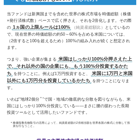
当ファンドは新興国までを含めた世界の株式市場を時価総額（株価
×発行済株式数）ベースで広く押さえ、それを2倍化します。その際
1ヵ国の上限ルールは100%
の
（純資産総額比）
としているの
で、現在世界の時価総額の約50～60%を占める米国については、
（2倍すると100を超えるため）100%の組み入れが続くと想定され
ます。
米国はしっかり100%分押さえた上
つまり、強い企業が集まる
で、それ以外の国の企業にも、もう100%分投資するかた
ち
米国に1万円と米国
を持つことに。例えば1万円投資すると、
以外にも1万円分を投資しているかたち
を持つことになりま
す。
＊
いわば“地球2個分
”で国・地域の徹底的な分散を図りながらも、米
国にはしっかり100%分投資している――まさに腰の据わった長期
投資ツールとして活用したいファンドです。
＊
株価指数先物取引の活用によって、純資産総額の2倍相当額を世界各国の株式に分散して投
資を行なうこと。