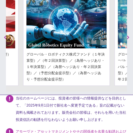
Previous
Next
分配型）
グローバル・ロボティクス株式ファンド（１年決
グローバ
算型）／（年２回決算型）／（為替ヘッジあり・
ーバル・フ
１年決算型）／（為替ヘッジあり・年２回決算
バル・フ
型）／（予想分配金提示型）／（為替ヘッジあ
型）／（
り・予想分配金提示型）
年２回決
当社のホームページには、投資者の皆様への情報提供などを目的とし
て、「2025年9月1日付で新社名へ変更予定である」旨の記載がない
資料も掲載されております。販売会社の皆様は、それらを用いた当社
投資信託の勧誘を行なわないようお願い申し上げます。
アモーヴァ・アセットマネジメントやその関係者を名乗る勧誘および