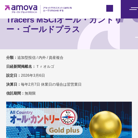
Japan
メ
Tracers MSCIオール・カントリ
ニ
ー・ゴールドプラス
ュ
ー
分類：
追加型投信 / 内外 / 資産複合
日経新聞掲載名：
Ｔｒオルゴ
設定日：
2026年3月6日
決算日：
毎年2月7日 休業日の場合は翌営業日
信託期間：
無期限