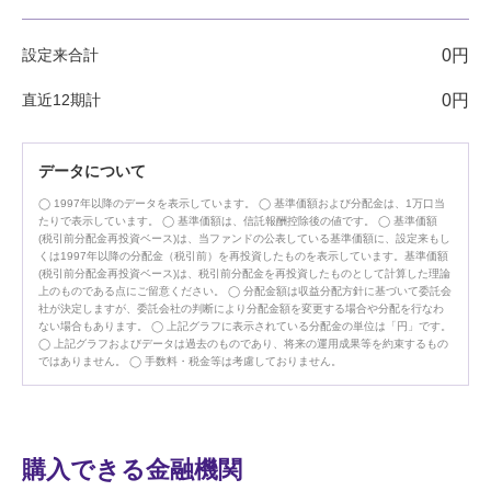
設定来合計
0円
直近12期計
0円
データについて
1997年以降のデータを表示しています。
基準価額および分配金は、1万口当
たりで表示しています。
基準価額は、信託報酬控除後の値です。
基準価額
(税引前分配金再投資ベース)は、当ファンドの公表している基準価額に、設定来もし
くは1997年以降の分配金（税引前）を再投資したものを表示しています。基準価額
(税引前分配金再投資ベース)は、税引前分配金を再投資したものとして計算した理論
上のものである点にご留意ください。
分配金額は収益分配方針に基づいて委託会
社が決定しますが、委託会社の判断により分配金額を変更する場合や分配を行なわ
ない場合もあります。
上記グラフに表示されている分配金の単位は「円」です。
上記グラフおよびデータは過去のものであり、将来の運用成果等を約束するもの
ではありません。
手数料・税金等は考慮しておりません。
購入できる金融機関