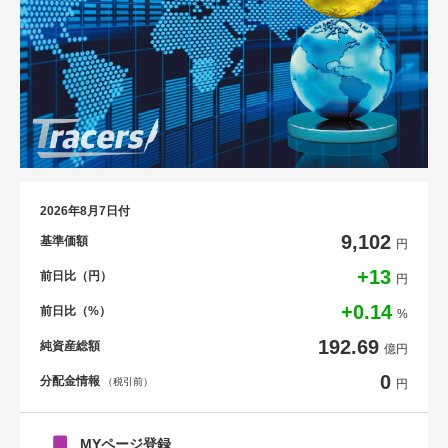
2026年8月7日付
9,102
基準価額
円
+13
前日比（円）
円
+0.14
前日比（%）
%
192.69
純資産総額
億円
0
分配金情報
（税引前）
円
MYページ登録