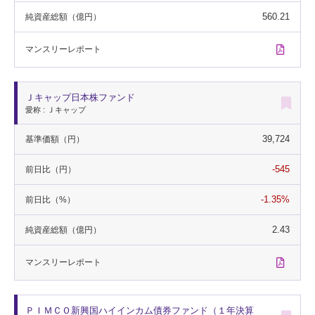
560.21
純資産総額
（億円）
マンスリー
レポート
Ｊキャップ日本株ファンド
愛称 : Ｊキャップ
39,724
基準価額
（円）
-545
前日比
（円）
-1.35%
前日比
（%）
2.43
純資産総額
（億円）
マンスリー
レポート
ＰＩＭＣＯ新興国ハイインカム債券ファンド（１年決算