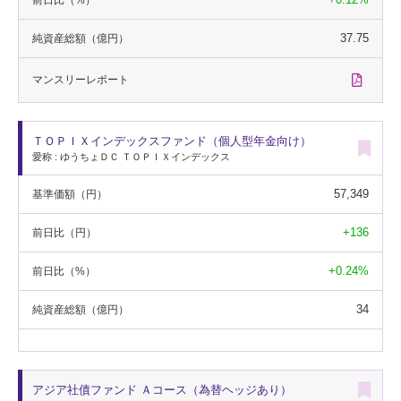
37.75
純資産総額
（億円）
マンスリー
レポート
ＴＯＰＩＸインデックスファンド（個人型年金向け）
愛称 : ゆうちょＤＣ ＴＯＰＩＸインデックス
57,349
基準価額
（円）
+136
前日比
（円）
+0.24%
前日比
（%）
34
純資産総額
（億円）
アジア社債ファンド Ａコース（為替ヘッジあり）