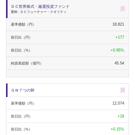
ＤＣ世界株式・厳選投資ファンド
愛称 : ＤＣフューチャー・クオリティ
18,821
基準価額
（円）
+177
前日比
（円）
+0.95%
前日比
（%）
45.54
純資産総額
（億円）
ＧＷ７つの卵
12,074
基準価額
（円）
+18
前日比
（円）
+0.15%
前日比
（%）