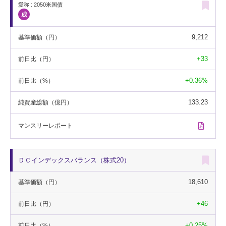
愛称 : 2050米国債
9,212
基準価額
（円）
+33
前日比
（円）
+0.36%
前日比
（%）
133.23
純資産総額
（億円）
マンスリー
レポート
ＤＣインデックスバランス（株式20）
18,610
基準価額
（円）
+46
前日比
（円）
+0.25%
前日比
（%）