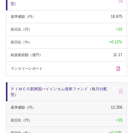
型）
18,975
基準価額
（円）
+22
前日比
（円）
+0.12%
前日比
（%）
11.17
純資産総額
（億円）
マンスリー
レポート
ＰＩＭＣＯ新興国ハイインカム債券ファンド（毎月分配
型）
12,356
基準価額
（円）
+15
前日比
（円）
+0.12%
前日比
（%）