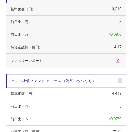
3,216
基準価額
（円）
+3
前日比
（円）
+0.09%
前日比
（%）
14.17
純資産総額
（億円）
マンスリー
レポート
アジア社債ファンド Ｂコース（為替ヘッジなし）
4,497
基準価額
（円）
+3
前日比
（円）
+0.07%
前日比
（%）
72.93
純資産総額
（億円）