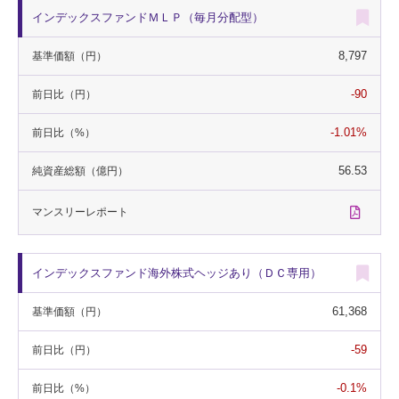
インデックスファンドＭＬＰ（毎月分配型）
8,797
基準価額
（円）
-90
前日比
（円）
-1.01%
前日比
（%）
56.53
純資産総額
（億円）
マンスリー
レポート
インデックスファンド海外株式ヘッジあり（ＤＣ専用）
61,368
基準価額
（円）
-59
前日比
（円）
-0.1%
前日比
（%）