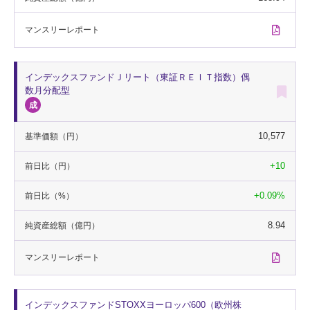
マンスリー
レポート
インデックスファンドＪリート（東証ＲＥＩＴ指数）偶
数月分配型
10,577
基準価額
（円）
+10
前日比
（円）
+0.09%
前日比
（%）
8.94
純資産総額
（億円）
マンスリー
レポート
インデックスファンドSTOXXヨーロッパ600（欧州株