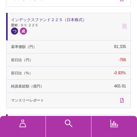
インデックスファンド２２５（日本株式）
愛称 : ＤＣ ２２５
81,335
基準価額
（円）
-766
前日比
（円）
-0.93%
前日比
（%）
465.91
純資産総額
（億円）
マンスリー
レポート
インデックスファンドＪリート（東証ＲＥＩＴ指数）毎
月分配型
MYページ
ファンド検索
基準価額速報