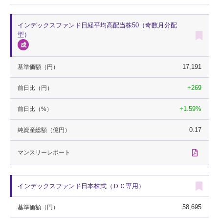
インデックスファンド日経平均高配当株50（奇数月分配
型）
17,191
基準価額
（円）
+269
前日比
（円）
+1.59%
前日比
（%）
0.17
純資産総額
（億円）
マンスリー
レポート
インデックスファンド日本株式（ＤＣ専用）
58,695
基準価額
（円）