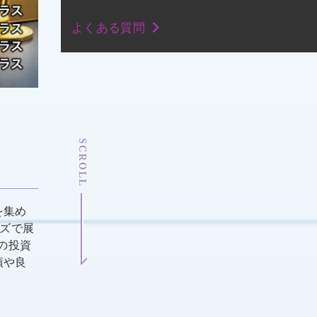
よくある質問
SCROLL
を集め
ーズで展
の投資
績や良