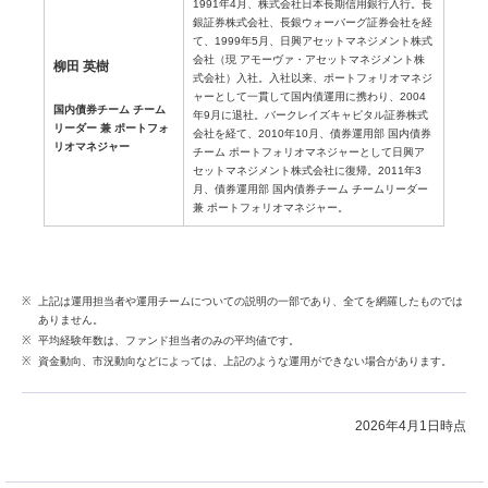
1991年4月、株式会社日本長期信用銀行入行。長
銀証券株式会社、長銀ウォーバーグ証券会社を経
て、1999年5月、日興アセットマネジメント株式
会社（現 アモーヴァ・アセットマネジメント株
柳田 英樹
式会社）入社。入社以来、ポートフォリオマネジ
ャーとして一貫して国内債運用に携わり、2004
国内債券チーム チーム
年9月に退社。バークレイズキャピタル証券株式
リーダー 兼 ポートフォ
会社を経て、2010年10月、債券運用部 国内債券
リオマネジャー
チーム ポートフォリオマネジャーとして日興ア
セットマネジメント株式会社に復帰。2011年3
月、債券運用部 国内債券チーム チームリーダー
兼 ポートフォリオマネジャー。
上記は運用担当者や運用チームについての説明の一部であり、全てを網羅したものでは
ありません。
平均経験年数は、ファンド担当者のみの平均値です。
資金動向、市況動向などによっては、上記のような運用ができない場合があります。
2026年4月1日時点