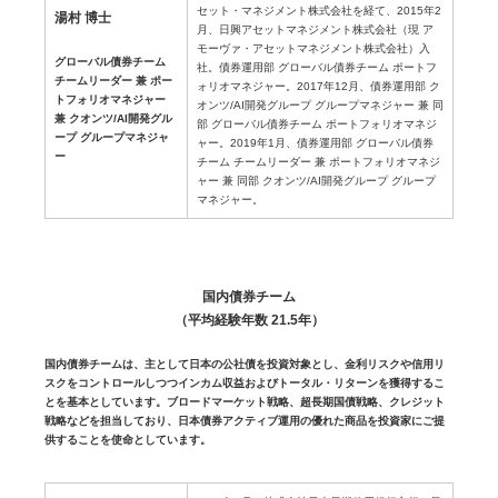
セット・マネジメント株式会社を経て、2015年2
湯村 博士
月、日興アセットマネジメント株式会社（現 ア
モーヴァ・アセットマネジメント株式会社）入
グローバル債券チーム
社。債券運用部 グローバル債券チーム ポートフ
チームリーダー 兼 ポー
ォリオマネジャー。2017年12月、債券運用部 ク
トフォリオマネジャー
オンツ/AI開発グループ グループマネジャー 兼 同
兼 クオンツ/AI開発グル
部 グローバル債券チーム ポートフォリオマネジ
ープ グループマネジャ
ャー。2019年1月、債券運用部 グローバル債券
ー
チーム チームリーダー 兼 ポートフォリオマネジ
ャー 兼 同部 クオンツ/AI開発グループ グループ
マネジャー。
国内債券チーム
（平均経験年数 21.5年）
国内債券チームは、主として日本の公社債を投資対象とし、金利リスクや信用リ
スクをコントロールしつつインカム収益およびトータル・リターンを獲得するこ
とを基本としています。ブロードマーケット戦略、超長期国債戦略、クレジット
戦略などを担当しており、日本債券アクティブ運用の優れた商品を投資家にご提
供することを使命としています。