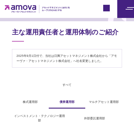
アモーヴァ・アセットとは
Japan
メ
ニ
ュ
主な運用責任者と運用体制のご紹介
ー
2025年9月1日付で、当社は日興アセットマネジメント株式会社から「アモ
ーヴァ・アセットマネジメント株式会社」へ社名変更しました。
すべて
株式運用部
債券運用部
マルチアセット運用部
インベストメント・テクノロジー運用
外部委託運用部
部