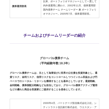
以来、ポートフォリオマネジャーとして一貫して
内外債運用に携わり、2002年11月、債券運用部
債券運用部長
国内債券チーム チームリーダー 兼 ポートフォリ
オマネジャー。2005年7月、債券運用部長。
チームおよびチームリーダーの紹介
グローバル債券チーム
（平均経験年数 18.3年）
グローバル債券チームは、主として為替並びに世界の公社債を投資対象とし、通
貨リスク、金利リスク、信用リスクをコントロールしつつインカム収益および円
ベースでのトータル・リターンを獲得することを基本としています。通貨戦略、
金利戦略、債券国配分戦略などを担当しており、グローバル債券アクティブ運用
などの優れた商品を投資家にご提供することを使命としています。
2000年4月、パートナーズ投信株式会社入社。シ
ティトラスト信託銀行株式会社、ウエスタン・ア