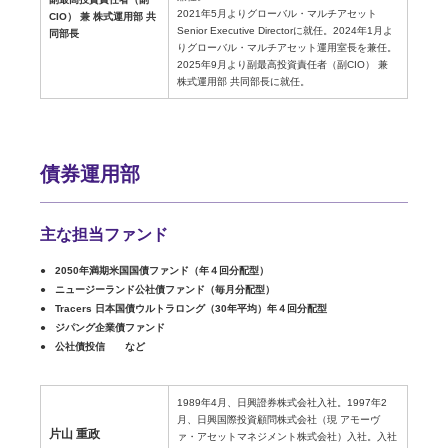
2021年5月よりグローバル・マルチアセット
CIO） 兼 株式運用部 共
Senior Executive Directorに就任。2024年1月よ
同部長
りグローバル・マルチアセット運用室長を兼任。
2025年9月より副最高投資責任者（副CIO） 兼
株式運用部 共同部長に就任。
債券運用部
主な担当ファンド
2050年満期米国国債ファンド（年４回分配型）
ニュージーランド公社債ファンド（毎月分配型）
Tracers 日本国債ウルトラロング（30年平均）年４回分配型
ジパング企業債ファンド
公社債投信 など
1989年4月、日興證券株式会社入社。1997年2
月、日興国際投資顧問株式会社（現 アモーヴ
片山 重政
ァ・アセットマネジメント株式会社）入社。入社