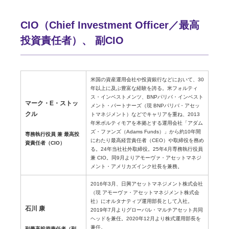
CIO（Chief Investment Officer／最高
投資責任者）、 副CIO
米国の資産運用会社や投資銀行などにおいて、30
年以上に及ぶ豊富な経験を誇る。米フォルティ
ス・インベストメンツ、BNPパリバ・インベスト
マーク・E・ストッ
メント・パートナーズ（現 BNPパリバ・アセッ
クル
トマネジメント）などでキャリアを重ね、2013
年米ボルティモアを本拠とする運用会社「アダム
ズ・ファンズ（Adams Funds）」から約10年間
専務執行役員 兼 最高投
にわたり最高経営責任者（CEO）や取締役を務め
資責任者（CIO）
る。24年当社社外取締役。25年4月専務執行役員
兼 CIO。同9月よりアモーヴァ・アセットマネジ
メント・アメリカズインク社長を兼務。
2016年3月、日興アセットマネジメント株式会社
（現 アモーヴァ・アセットマネジメント株式会
社）にオルタナティブ運用部長として入社。
石川 康
2019年7月よりグローバル・マルチアセット共同
ヘッドを兼任。2020年12月より株式運用部長を
兼任。
副最高投資責任者（副