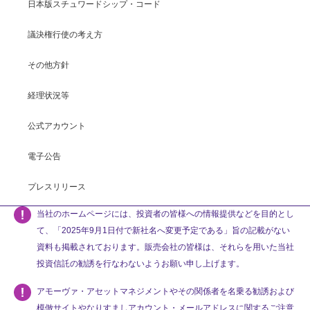
日本版スチュワードシップ・コード
議決権行使の考え方
その他方針
経理状況等
公式アカウント
電子公告
プレスリリース
当社のホームページには、投資者の皆様への情報提供などを目的とし
て、「2025年9月1日付で新社名へ変更予定である」旨の記載がない
資料も掲載されております。販売会社の皆様は、それらを用いた当社
投資信託の勧誘を行なわないようお願い申し上げます。
アモーヴァ・アセットマネジメントやその関係者を名乗る勧誘および
模倣サイトやなりすましアカウント・メールアドレスに関するご注意