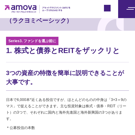
楽読Basics
Japan
メ
（ラクヨミベーシック）
ニ
ュ
ー
Series3. ファンドを選ぶ前に
1. 株式と債券とREITをザックリと
3つの資産の特徴を簡単に説明できることが
大事です。
日本で6,000本*近くある投信ですが、ほとんどのものの中身は「3×3＝9の
マス」で捉えることができます。主な投資対象は株式・債券・REIT（リー
ト）の3つで、それぞれに国内と海外先進国と海外新興国の3つがありま
す。
＊公募投信の本数