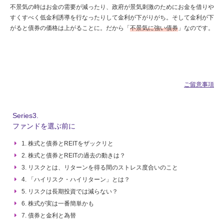
不景気の時はお金の需要が減ったり、政府が景気刺激のためにお金を借りや
すくすべく低金利誘導を行なったりして金利が下がりがち。そして金利が下
がると債券の価格は上がることに。だから「
不景気に強い債券
」なのです。
ご留意事項
Series3.
ファンドを選ぶ前に
1. 株式と債券とREITをザックリと
2. 株式と債券とREITの過去の動きは？
3. リスクとは、リターンを得る間のストレス度合いのこと
4. 「ハイリスク・ハイリターン」とは？
5. リスクは長期投資では減らない？
6. 株式が実は一番簡単かも
7. 債券と金利と為替