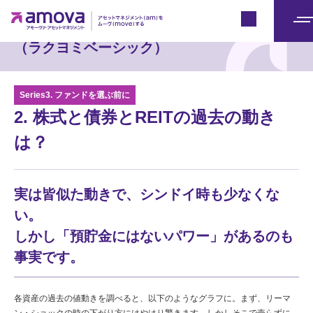
楽読Basics
Japan
メ
（ラクヨミベーシック）
ニ
ュ
ー
Series3. ファンドを選ぶ前に
2. 株式と債券とREITの過去の動き
は？
実は皆似た動きで、シンドイ時も少なくな
い。
しかし「預貯金にはないパワー」があるのも
事実です。
各資産の過去の値動きを調べると、以下のようなグラフに。まず、リーマ