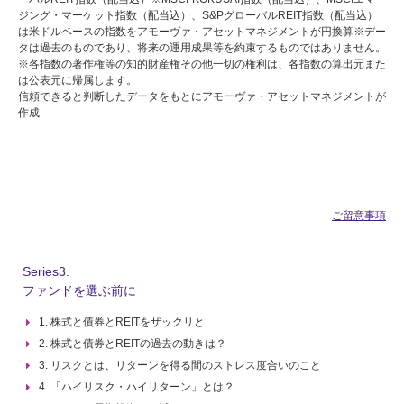
ジング・マーケット指数（配当込）、S&PグローバルREIT指数（配当込）
は米ドルベースの指数をアモーヴァ・アセットマネジメントが円換算※デー
タは過去のものであり、将来の運用成果等を約束するものではありません。
※各指数の著作権等の知的財産権その他一切の権利は、各指数の算出元また
は公表元に帰属します。
信頼できると判断したデータをもとにアモーヴァ・アセットマネジメントが
作成
ご留意事項
Series3.
ファンドを選ぶ前に
1. 株式と債券とREITをザックリと
2. 株式と債券とREITの過去の動きは？
3. リスクとは、リターンを得る間のストレス度合いのこと
4. 「ハイリスク・ハイリターン」とは？