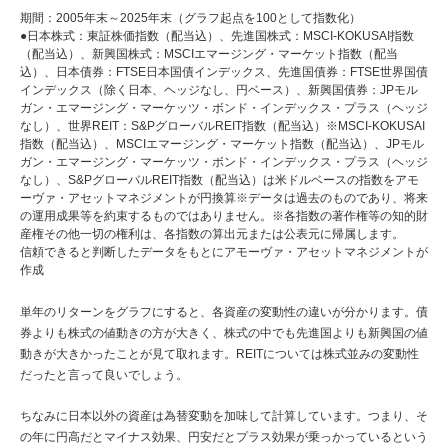
期間：2005年末～2025年末（グラフ起点を100として指数化）
●日本株式：東証株価指数（配当込）、先進国株式：MSCI-KOKUSAI指数
（配当込）、新興国株式：MSCIエマージング・マーケット指数（配当
込）、日本債券：FTSE日本国債インデックス、先進国債券：FTSE世界国債
インデックス（除く日本、ヘッジなし、円ベース）、新興国債券：JPモル
ガン・エマージング・マーケッツ・ボンド・インデックス・プラス（ヘッジ
なし）、世界REIT：S&PグローバルREIT指数（配当込）※MSCI-KOKUSAI
指数（配当込）、MSCIエマージング・マーケット指数（配当込）、JPモル
ガン・エマージング・マーケッツ・ボンド・インデックス・プラス（ヘッジ
なし）、S&PグローバルREIT指数（配当込）は米ドルベースの指数をアモ
ーヴァ・アセットマネジメントが円換算※データは過去のものであり、将来
の運用成果等を約束するものではありません。※各指数の著作権等の知的財
産権その他一切の権利は、各指数の算出元または公表元に帰属します。
信頼できると判断したデータをもとにアモーヴァ・アセットマネジメントが
作成
単年のリターンをグラフにすると、各資産の変動性の違いが分かります。債
券よりも株式の値動きの方が大きく、株式の中でも先進国よりも新興国の値
動きが大きかったことが見て取れます。REITについては株式並みの変動性
だったと言って良いでしょう。
ちなみに日本以外の資産は為替変動を加味して計算しています。つまり、そ
の年に円高だとマイナス効果、円安だとプラス効果が乗っかっているという