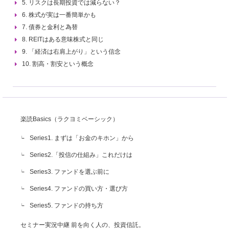
5. リスクは長期投資では減らない？
6. 株式が実は一番簡単かも
7. 債券と金利と為替
8. REITはある意味株式と同じ
9. 「経済は右肩上がり」という信念
10. 割高・割安という概念
楽読Basics（ラクヨミベーシック）
Series1. まずは「お金のキホン」から
Series2.「投信の仕組み」これだけは
Series3. ファンドを選ぶ前に
Series4. ファンドの買い方・選び方
Series5. ファンドの持ち方
セミナー実況中継 前を向く人の、投資信託。