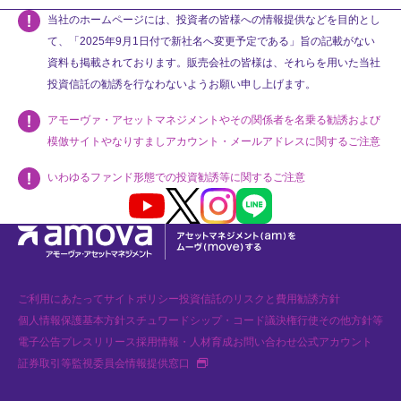
当社のホームページには、投資者の皆様への情報提供などを目的とし
て、「2025年9月1日付で新社名へ変更予定である」旨の記載がない
資料も掲載されております。販売会社の皆様は、それらを用いた当社
投資信託の勧誘を行なわないようお願い申し上げます。
アモーヴァ・アセットマネジメントやその関係者を名乗る勧誘および
模倣サイトやなりすましアカウント・メールアドレスに関するご注意
いわゆるファンド形態での投資勧誘等に関するご注意
Youtube
X
Instagram
LINE
ご利用にあたって
サイトポリシー
投資信託のリスクと費用
勧誘方針
個人情報保護基本方針
スチュワードシップ・コード
議決権行使
その他方針等
電子公告
プレスリリース
採用情報・人材育成
お問い合わせ
公式アカウント
新規タブで開く
証券取引等監視委員会情報提供窓口