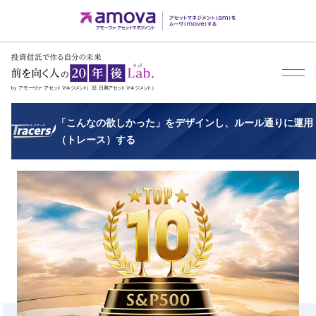
メ
「こんなの欲しかった」をデザインし、ルール通りに運用
（トレース）する