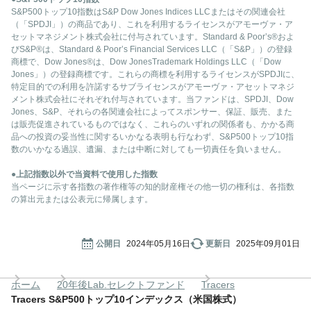
S&P500トップ10指数はS&P Dow Jones Indices LLCまたはその関連会社
（「SPDJI」）の商品であり、これを利用するライセンスがアモーヴァ・ア
セットマネジメント株式会社に付与されています。Standard & Poor’s®およ
びS&P®は、Standard & Poor’s Financial Services LLC（「S&P」）の登録
商標で、Dow Jones®は、Dow JonesTrademark Holdings LLC（「Dow
Jones」）の登録商標です。これらの商標を利用するライセンスがSPDJIに、
特定目的での利用を許諾するサブライセンスがアモーヴァ・アセットマネジ
メント株式会社にそれぞれ付与されています。当ファンドは、SPDJI、Dow
Jones、S&P、それらの各関連会社によってスポンサー、保証、販売、また
は販売促進されているものではなく、これらのいずれの関係者も、かかる商
品への投資の妥当性に関するいかなる表明も行なわず、S&P500トップ10指
数のいかなる過誤、遺漏、または中断に対しても一切責任を負いません。
●上記指数以外で当資料で使用した指数
当ページに示す各指数の著作権等の知的財産権その他一切の権利は、各指数
の算出元または公表元に帰属します。
公開日
2024年05月16日
更新日
2025年09月01日
ホーム
20年後Lab.セレクトファンド
Tracers
Tracers S&P500トップ10インデックス（米国株式）