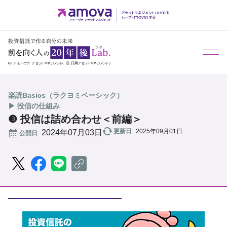
メ
楽読Basics（ラクヨミベーシック）
▶ 投信の仕組み
❸ 投信は詰め合わせ＜前編＞
更新日
2025年09月01日
公開日