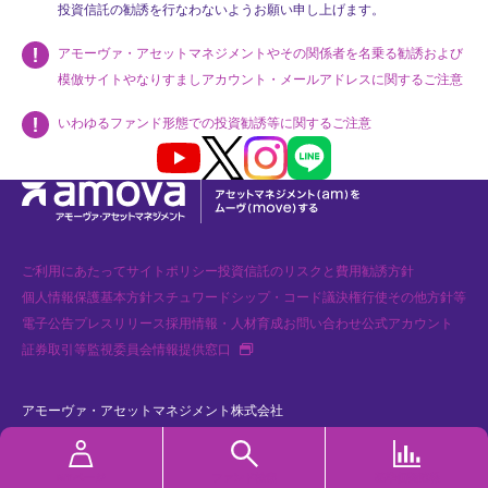
投資信託の勧誘を行なわないようお願い申し上げます。
アモーヴァ・アセットマネジメントやその関係者を名乗る勧誘および
模倣サイトやなりすましアカウント・メールアドレスに関するご注意
いわゆるファンド形態での投資勧誘等に関するご注意
Youtube
X
Instagram
LINE
ご利用にあたって
サイトポリシー
投資信託のリスクと費用
勧誘方針
個人情報保護基本方針
スチュワードシップ・コード
議決権行使
その他方針等
電子公告
プレスリリース
採用情報・人材育成
お問い合わせ
公式アカウント
新規タブで開く
証券取引等監視委員会情報提供窓口
アモーヴァ・アセットマネジメント株式会社
金融商品取引業者 関東財務局長（金商）第368号 加入協会：一般社団法人
資産運用業協会、一般社団法人 第二種金融商品取引業協会
MYページ
ファンド検索
基準価額速報