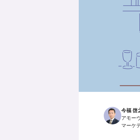
今福 啓
アモー