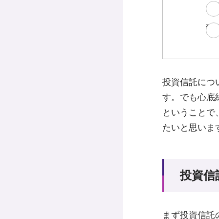
「
運
投資信託につ
す。でも心底
ということで
たいと思いま
投資信
まず投資信託