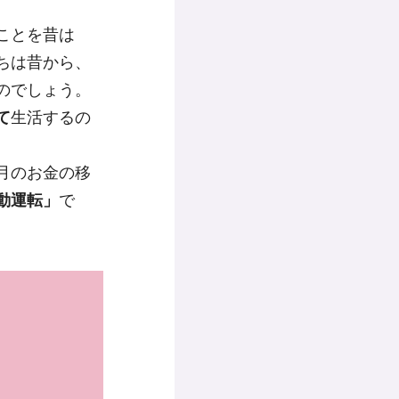
ことを昔は
ちは昔から、
のでしょう。
て
生活するの
月のお金の移
動運転」
で