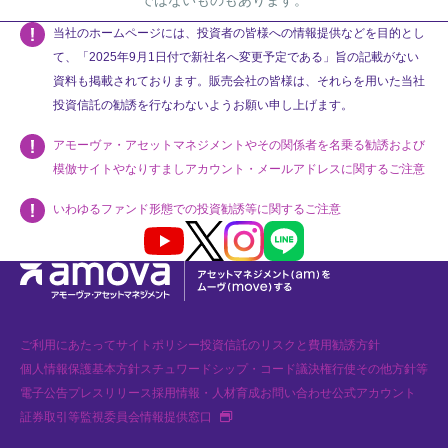
ではないものもあります。
当社のホームページには、投資者の皆様への情報提供などを目的とし
て、「2025年9月1日付で新社名へ変更予定である」旨の記載がない
資料も掲載されております。販売会社の皆様は、それらを用いた当社
投資信託の勧誘を行なわないようお願い申し上げます。
アモーヴァ・アセットマネジメントやその関係者を名乗る勧誘および
模倣サイトやなりすましアカウント・メールアドレスに関するご注意
いわゆるファンド形態での投資勧誘等に関するご注意
Youtube
X
Instagram
LINE
ご利用にあたって
サイトポリシー
投資信託のリスクと費用
勧誘方針
個人情報保護基本方針
スチュワードシップ・コード
議決権行使
その他方針等
電子公告
プレスリリース
採用情報・人材育成
お問い合わせ
公式アカウント
新規タブで開く
証券取引等監視委員会情報提供窓口