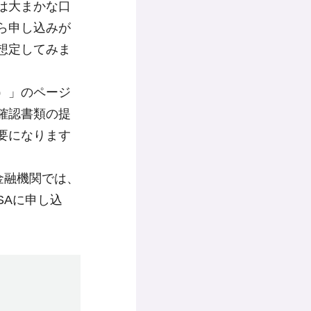
は大まかな口
ら申し込みが
想定してみま
）」のページ
確認書類の提
要になります
金融機関では、
SAに申し込