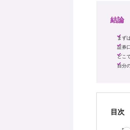
結論
まず
証券
どこ
自分
目次