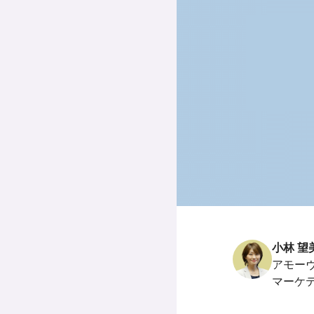
小林 望
アモー