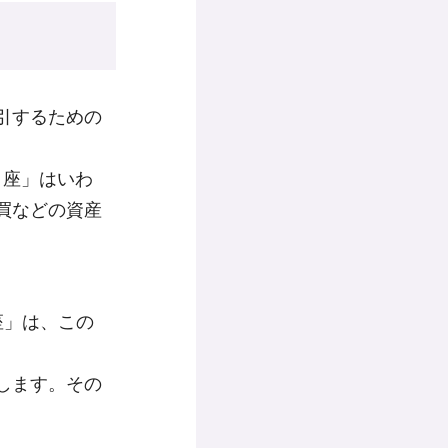
引するための
口座」はいわ
買などの資産
口座」は、この
します。その