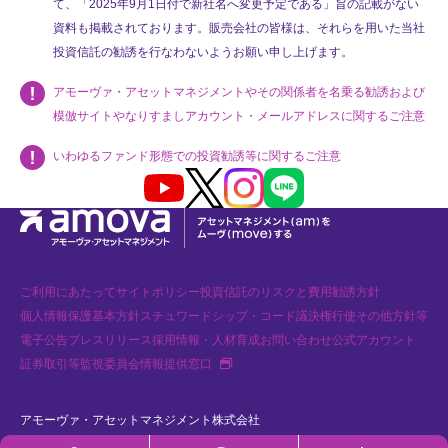
て、「2025年9月1日付で新社名へ変更予定である」旨の記載がない
資料も掲載されております。販売会社の皆様は、それらを用いた当社
投資信託の勧誘を行なわないようお願い申し上げます。
アモーヴァ・アセットマネジメントやその関係者を名乗る勧誘および
模倣サイトやなりすましアカウント・メールアドレスに関するご注意
いわゆるファンド形態での投資勧誘等に関するご注意
Youtube
X
Instagram
LINE
ご利用にあたって
サイトポリシー
投資信託のリスクと費用
勧誘方針
個人情報保護基本方針
スチュワードシップ・コード
議決権行使
その他方針等
電子公告
プレスリリース
採用情報・人材育成
お問い合わせ
公式アカウント
新規タブで開く
証券取引等監視委員会情報提供窓口
アモーヴァ・アセットマネジメント株式会社
金融商品取引業者 関東財務局長（金商）第368号 加入協会：一般社団法人