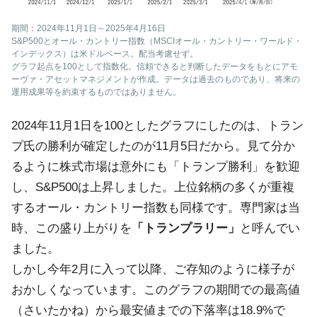
期間：2024年11月1日～2025年4月16日
S&P500とオール・カントリー指数（MSCIオール・カントリー・ワールド・
インデックス）は米ドルベース。配当考慮せず。
グラフ起点を100として指数化。信頼できると判断したデータをもとにアモ
ーヴァ・アセットマネジメントが作成。データは過去のものであり、将来の
運用成果等を約束するものではありません。
2024年11月1日を100としたグラフにしたのは、トラン
プ氏の勝利が確定したのが11月5日だから。見て分か
るように株式市場は意外にも「トランプ勝利」を歓迎
し、S&P500は上昇しました。上位銘柄の多くが重複
するオール・カントリー指数も同様です。専門家は当
時、この盛り上がりを
「トランプラリー」
と呼んでい
ました。
しかし今年2月に入って以降、ご存知のように様子が
おかしくなっています。このグラフの期間での最高値
（さいたかね）から最安値までの下落率は18.9%で