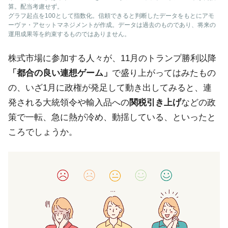
算。配当考慮せず。
グラフ起点を100として指数化。信頼できると判断したデータをもとにアモ
ーヴァ・アセットマネジメントが作成。データは過去のものであり、将来の
運用成果等を約束するものではありません。
株式市場に参加する人々が、11月のトランプ勝利以降
「都合の良い連想ゲーム」
で盛り上がってはみたもの
の、いざ1月に政権が発足して動き出してみると、連
発される大統領令や輸入品への
関税引き上げ
などの政
策で一転、急に熱が冷め、動揺している、といったと
ころでしょうか。