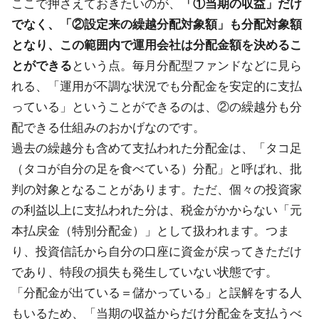
ここで押さえておきたいのが、
「①当期の収益」だけ
でなく、「②設定来の繰越分配対象額」も分配対象額
となり、この範囲内で運用会社は分配金額を決めるこ
とができる
という点。毎月分配型ファンドなどに見ら
れる、「運用が不調な状況でも分配金を安定的に支払
っている」ということができるのは、②の繰越分も分
配できる仕組みのおかげなのです。
過去の繰越分も含めて支払われた分配金は、「タコ足
（タコが自分の足を食べている）分配」と呼ばれ、批
判の対象となることがあります。ただ、個々の投資家
の利益以上に支払われた分は、税金がかからない「元
本払戻金（特別分配金）」として扱われます。つま
り、投資信託から自分の口座に資金が戻ってきただけ
であり、特段の損失も発生していない状態です。
「分配金が出ている＝儲かっている」と誤解をする人
もいるため、「当期の収益からだけ分配金を支払うべ