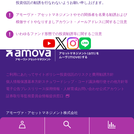
投資信託の勧誘を行なわないようお願い申し上げます。
アモーヴァ・アセットマネジメントやその関係者を名乗る勧誘および
模倣サイトやなりすましアカウント・メールアドレスに関するご注意
いわゆるファンド形態での投資勧誘等に関するご注意
Youtube
X
Instagram
LINE
ご利用にあたって
サイトポリシー
投資信託のリスクと費用
勧誘方針
個人情報保護基本方針
スチュワードシップ・コード
議決権行使
その他方針等
電子公告
プレスリリース
採用情報・人材育成
お問い合わせ
公式アカウント
新規タブで開く
証券取引等監視委員会情報提供窓口
アモーヴァ・アセットマネジメント株式会社
金融商品取引業者 関東財務局長（金商）第368号 加入協会：一般社団法人
資産運用業協会、一般社団法人 第二種金融商品取引業協会
MYページ
ファンド検索
基準価額速報