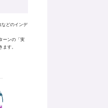
数などのインデ
ターンの「実
きます。