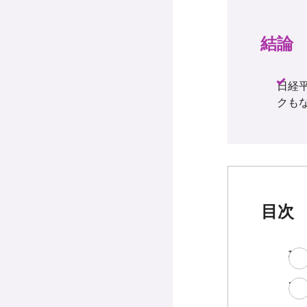
結論
日経
クも
目次
確
で