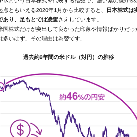
PIXという日本株式を代表する指数で、濃い紫の線がS&
点ともいえる2020年1月から比較すると、
日本株式は実
であり、足もとでは凌駕
さえしています。
米国株式だけが突出して良かった印象や情報ばかりだっ
は多いはず。その理由は為替です。
過去約6年間の米ドル（対円）の推移