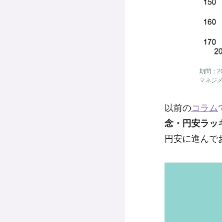
期間：2
マネジ
以前の
コラム
念・円安ラッ
円安に進んで