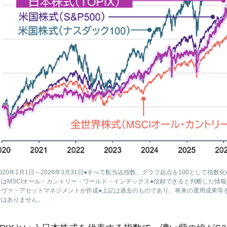
020年1月1日～2026年3月31日●すべて配当込指数、グラフ起点を100として指数化
はMSCIオール・カントリー・ワールド・インデックス●信頼できると判断した情
ーヴァ・アセットマネジメントが作成●上記は過去のものであり、将来の運用成果等
ではありません。