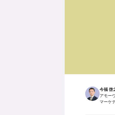
今福 啓
アモー