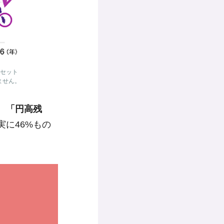
アセット
ません。
、
「円高残
に46%もの