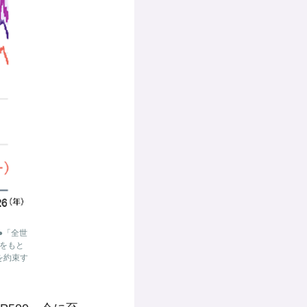
●「全世
報をもと
を約束す