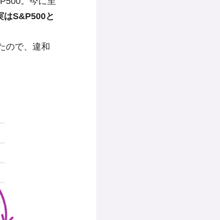
P500。今に至
はS&P500と
たので、違和