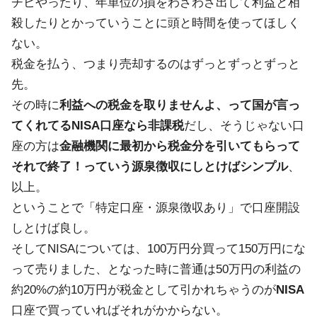
チビやったり、年単位の損をわざわざ出して利益と相
殺したりとかっていうことに頭と時間を使ってほしく
ない。
税金を払う、つまり売却するのはずっとずっとずっと
先。
その時に
利益への税金を取りませんよ、って国が言っ
てくれてるNISA口座なら非課税
だし、そうじゃない口
座の方は
金融機関に最初から税金分を引いてもらって
それで終了！っていう源泉徴収にしとけばシンプル
、
以上。
ということで「特定口座・源泉徴収あり」で口座開設
しとけば良し。
そしてNISAについては、100万円分買って150万円にな
って売りました、となった時に普通は50万円の利益の
約20%の約10万円が税金として引かれちゃうのが
NISA
口座で買っていればそれがかからない。