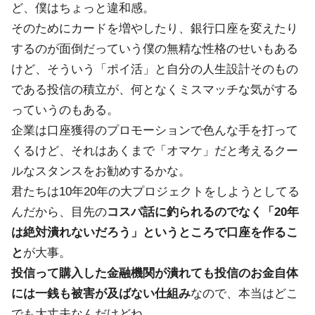
ど、僕はちょっと違和感。
そのためにカードを増やしたり、銀行口座を変えたり
するのが面倒だっていう僕の無精な性格のせいもある
けど、そういう「ポイ活」と自分の人生設計そのもの
である投信の積立が、何となくミスマッチな気がする
っていうのもある。
企業は口座獲得のプロモーションで色んな手を打って
くるけど、それはあくまで「オマケ」だと考えるクー
ルなスタンスをお勧めするかな。
君たちは10年20年の大プロジェクトをしようとしてる
んだから、目先の
コスパ話に釣られるのでなく「20年
は絶対潰れないだろう」というところで口座を作るこ
と
が大事。
投信って購入した金融機関が潰れても投信のお金自体
には一銭も被害が及ばない仕組み
なので、本当はどこ
でも大丈夫なんだけどね。