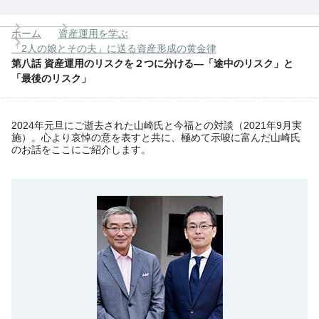
ホーム
資産運用を学ぶ
「2人の娘とその夫」に送る資産形成の黄金律
第八話 資産運用のリスクを２つに分ける―「途中のリスク」と
「最後のリスク」
2024年元旦にご逝去された山崎氏と今福との対談（2021年9月実
施）。心より哀悼の意を表すと共に、極めて示唆に富んだ山崎氏
のお話をここにご紹介します。