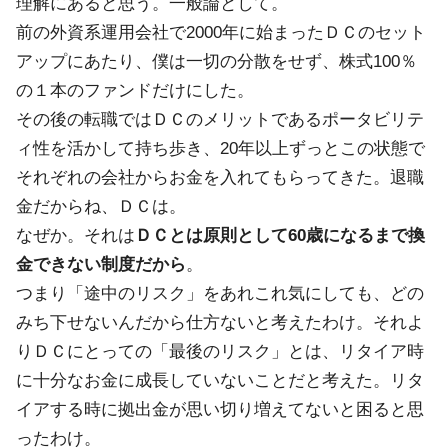
理解にあると思う。一般論として。
前の外資系運用会社で2000年に始まったＤＣのセット
アップにあたり、僕は一切の分散をせず、株式100％
の１本のファンドだけにした。
その後の転職ではＤＣのメリットであるポータビリテ
ィ性を活かして持ち歩き、20年以上ずっとこの状態で
それぞれの会社からお金を入れてもらってきた。退職
金だからね、ＤＣは。
なぜか。それは
ＤＣとは原則として60歳になるまで換
金できない制度だから
。
つまり「途中のリスク」をあれこれ気にしても、どの
みち下せないんだから仕方ないと考えたわけ。それよ
りＤＣにとっての「最後のリスク」とは、リタイア時
に十分なお金に成長していないことだと考えた。リタ
イアする時に拠出金が思い切り増えてないと困ると思
ったわけ。