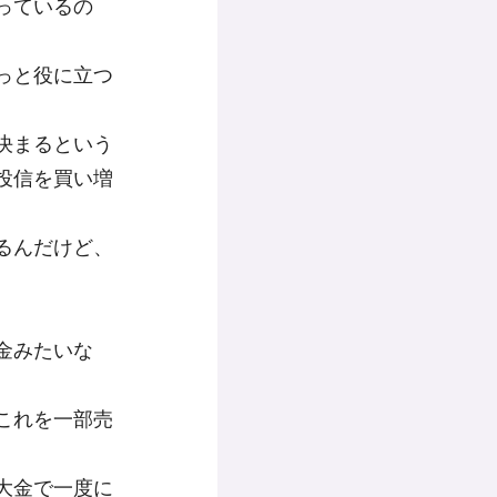
っているの
っと役に立つ
決まるという
投信を買い増
るんだけど、
金みたいな
これを一部売
大金で一度に