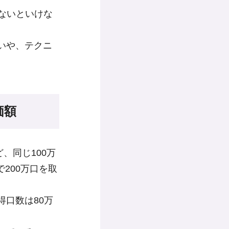
けないといけな
いや、テクニ
価額
、同じ100万
0で200万口を取
取得口数は80万