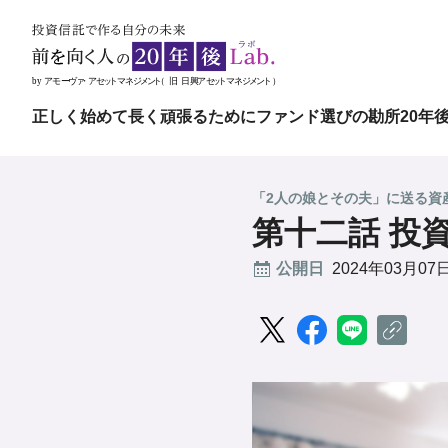
正しく始めて長く頑張るために
ファンド選びの勘所
20年
「2人の娘とその夫」に送る資
第十二話 投
公開日