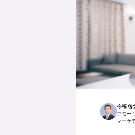
今福 啓
アモー