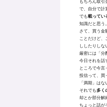
もちろん取引
で、自分で計
でも
載ってい
知識だと思う
さて、買う金
ことだけど、
ししたりしな
厳密には「分
今日それを話
ところで今言
投信って、買
「満期」はな
それでも
多く
却とか部分解
ちょっと話が