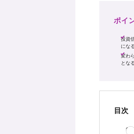
ポイ
投資
にな
変わ
とな
目次
投