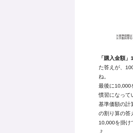
「購入金額」
た答えが、1
ね。
最後に10,
慣習になって
基準価額の計
の割り算の答
10,000
よ。