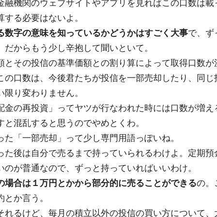
金融機関のウェブサイトやアプリを見ればこの口数は載
算する必要はないよ。
る数字の意味を知っているかどうかはすごく大事
で、ず
。だからもう少し辛抱して聞いといて。
額とその投信の基準価額との割り算によって取得口数が
この口数は、今後君たちが投信を一部売却したり、同じ
い限り変わりません。
配金の再投資」ってヤツが行なわれた時には口数が増え
すと混乱すると思うのでやめとくわ。
った「一部売却」って少し専門用語っぽいね。
った後は自分で売るまで持っていられるわけよ。定期預
いのが普通なので、ずっと持っていればいいわけ。
の場合は１万円とかから部分的に売ることができる
の。
約とか言う。
それるけど、毎月の積立以外の投信の買い方について、