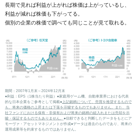
長期で見れば利益が上がれば株価は上がっているし、
利益が減れば株価も下がってる。
個別の企業の株価で調べても同じことが見て取れる。
期間：2007年1月末～2024年12月末
●利益：EPS（1株当たり利益）●家庭用ゲーム機、自動車業界における代表
的な日本企業をご参考として掲載●
上記銘柄について、売買を推奨するもので
も、将来の価格の上昇または下落を示唆するものでもありません。また、当
社ファンドにおける保有・非保有および将来の銘柄の組入れまたは売却を示
唆・保証するものでもありません。
●信頼できると判断したデータをもとにア
モーヴァ・アセットマネジメントが作成●データは過去のものであり、将来の
運用成果等を約束するものではありません。