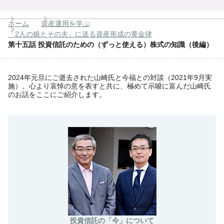
ホーム
資産運用を学ぶ
「2人の娘とその夫」に送る資産形成の黄金律
第十五話 投資信託のための（ずっと使える）株式の知識（後編）
2024年元旦にご逝去された山崎氏と今福との対談（2021年9月実
施）。心より哀悼の意を表すと共に、極めて示唆に富んだ山崎氏
のお話をここにご紹介します。
投資信託の「今」について