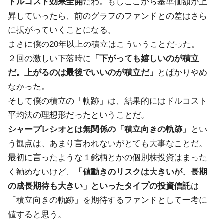
ドルコスト効果全開
だわ。もしここから基準価額が上
昇していったら、前のグラフのファンドとの差はさら
に拡がっていくことになる。
まさに僕の20年以上の積立はこういうことだった。
２回の激しい下落時に
「下がっても嬉しいのが積立
だ。上がるのは最後でいいのが積立だ」
とばかりやめ
なかった。
そして僕の積立の「軌跡」は、結果的にはドルコスト
平均法の理想形だったということだ。
シャープレシオとは無関係の「積立向きの軌跡」
とい
う観点は、あまり言われないがとても大事なことだ。
最初に言ったような１銘柄とかの個別株投資はまった
く勧めないけど、
「値動きのリスクは大きいが、長期
の成長期待も大きい」といったタイプの投資信託
は
「積立向きの軌跡」を期待するファンドとして一考に
値すると思う。