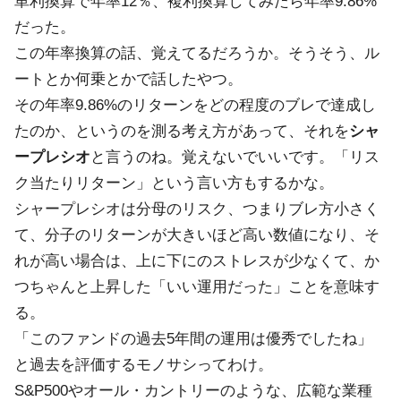
単利換算で年率12％、複利換算してみたら年率9.86%
だった。
この年率換算の話、覚えてるだろうか。そうそう、ル
ートとか何乗とかで話したやつ。
その年率9.86%のリターンをどの程度のブレで達成し
たのか、というのを測る考え方があって、それを
シャ
ープレシオ
と言うのね。覚えないでいいです。「リス
ク当たりリターン」という言い方もするかな。
シャープレシオは分母のリスク、つまりブレ方小さく
て、分子のリターンが大きいほど高い数値になり、そ
れが高い場合は、上に下にのストレスが少なくて、か
つちゃんと上昇した「いい運用だった」ことを意味す
る。
「このファンドの過去5年間の運用は優秀でしたね」
と過去を評価するモノサシってわけ。
S&P500やオール・カントリーのような、広範な業種