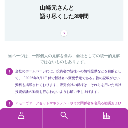
山崎元さんと
語り尽くした3時間
当ページは、一部個人の見解を含み、会社としての統一的見解
ではないものもあります。
当社のホームページには、投資者の皆様への情報提供などを目的とし
て、「2025年9月1日付で新社名へ変更予定である」旨の記載がない
資料も掲載されております。販売会社の皆様は、それらを用いた当社
投資信託の勧誘を行なわないようお願い申し上げます。
アモーヴァ・アセットマネジメントやその関係者を名乗る勧誘および
模倣サイトやなりすましアカウント・メールアドレスに関するご注意
いわゆるファンド形態での投資勧誘等に関するご注意
MYページ
ファンド検索
基準価額速報