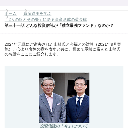
ホーム
資産運用を学ぶ
「2人の娘とその夫」に送る資産形成の黄金律
第三十一話 どんな投資信託が「積立最強ファンド」なのか？
2024年元旦にご逝去された山崎氏と今福との対談（2021年9月実
施）。心より哀悼の意を表すと共に、極めて示唆に富んだ山崎氏
のお話をここにご紹介します。
投資信託の「今」について