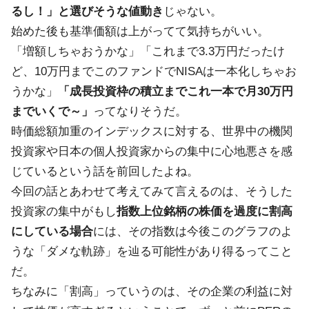
るし！」と選びそうな値動き
じゃない。
始めた後も基準価額は上がってて気持ちがいい。
「増額しちゃおうかな」「これまで3.3万円だったけ
ど、10万円までこのファンドでNISAは一本化しちゃお
うかな」
「成長投資枠の積立までこれ一本で月30万円
までいくで～」
ってなりそうだ。
時価総額加重のインデックスに対する、世界中の機関
投資家や日本の個人投資家からの集中に心地悪さを感
じているという話を前回したよね。
今回の話とあわせて考えてみて言えるのは、そうした
投資家の集中がもし
指数上位銘柄の株価を過度に割高
にしている場合
には、その指数は今後このグラフのよ
うな「ダメな軌跡」を辿る可能性があり得るってこと
だ。
ちなみに「割高」っていうのは、その企業の利益に対