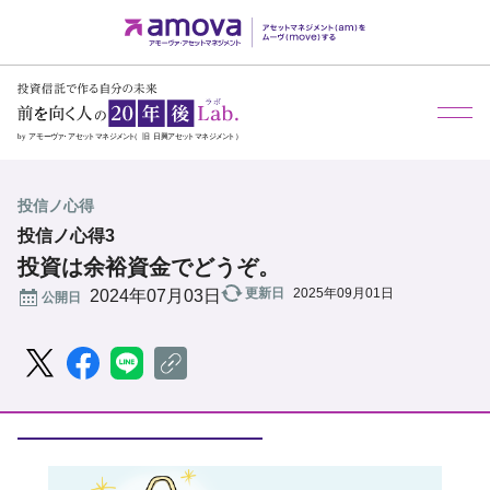
メ
投信ノ心得
投信ノ心得3
投資は余裕資金でどうぞ。
更新日
2025年09月01日
公開日