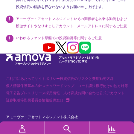
投資信託の勧誘を行なわないようお願い申し上げます。
アモーヴァ・アセットマネジメントやその関係者を名乗る勧誘および
模倣サイトやなりすましアカウント・メールアドレスに関するご注意
いわゆるファンド形態での投資勧誘等に関するご注意
Youtube
X
Instagram
LINE
ご利用にあたって
サイトポリシー
投資信託のリスクと費用
勧誘方針
個人情報保護基本方針
スチュワードシップ・コード
議決権行使
その他方針等
電子公告
プレスリリース
採用情報・人材育成
お問い合わせ
公式アカウント
新規タブで開く
証券取引等監視委員会情報提供窓口
アモーヴァ・アセットマネジメント株式会社
金融商品取引業者 関東財務局長（金商）第368号 加入協会：一般社団法人
資産運用業協会、一般社団法人 第二種金融商品取引業協会