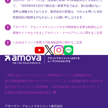
当社のホームページには、投資者の皆様への情報提供などを目的とし
て、「2025年9月1日付で新社名へ変更予定である」旨の記載がない
資料も掲載されております。販売会社の皆様は、それらを用いた当社
投資信託の勧誘を行なわないようお願い申し上げます。
アモーヴァ・アセットマネジメントやその関係者を名乗る勧誘および
模倣サイトやなりすましアカウント・メールアドレスに関するご注意
いわゆるファンド形態での投資勧誘等に関するご注意
Youtube
X
Instagram
LINE
ご利用にあたって
サイトポリシー
投資信託のリスクと費用
勧誘方針
個人情報保護基本方針
スチュワードシップ・コード
議決権行使
その他方針等
電子公告
プレスリリース
採用情報・人材育成
お問い合わせ
公式アカウント
新規タブで開く
証券取引等監視委員会情報提供窓口
アモーヴァ・アセットマネジメント株式会社