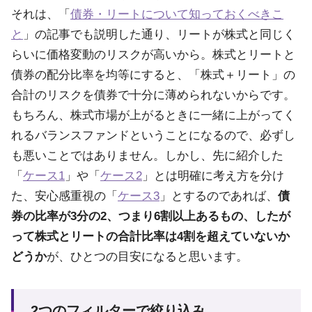
それは、「
債券・リートについて知っておくべきこ
と
」の記事でも説明した通り、リートが株式と同じく
らいに価格変動のリスクが高いから。株式とリートと
債券の配分比率を均等にすると、「株式＋リート」の
合計のリスクを債券で十分に薄められないからです。
もちろん、株式市場が上がるときに一緒に上がってく
れるバランスファンドということになるので、必ずし
も悪いことではありません。しかし、先に紹介した
「
ケース1
」や「
ケース2
」とは明確に考え方を分け
た、安心感重視の「
ケース3
」とするのであれば、
債
券の比率が3分の2、つまり6割以上あるもの、したが
って株式とリートの合計比率は4割を超えていないか
どうか
が、ひとつの目安になると思います。
2つのフィルターで絞り込み