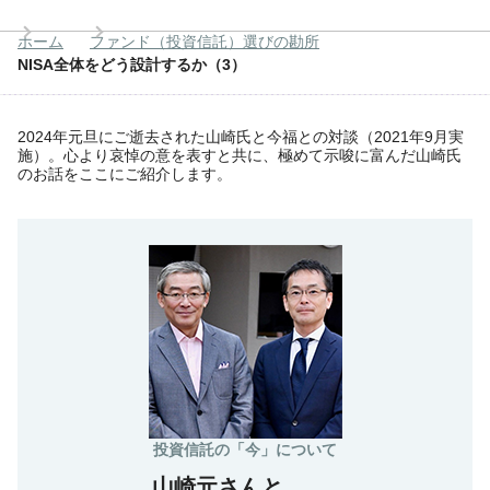
ホーム
ファンド（投資信託）選びの勘所
NISA全体をどう設計するか（3）
2024年元旦にご逝去された山崎氏と今福との対談（2021年9月実
施）。心より哀悼の意を表すと共に、極めて示唆に富んだ山崎氏
のお話をここにご紹介します。
投資信託の「今」について
山崎元さんと