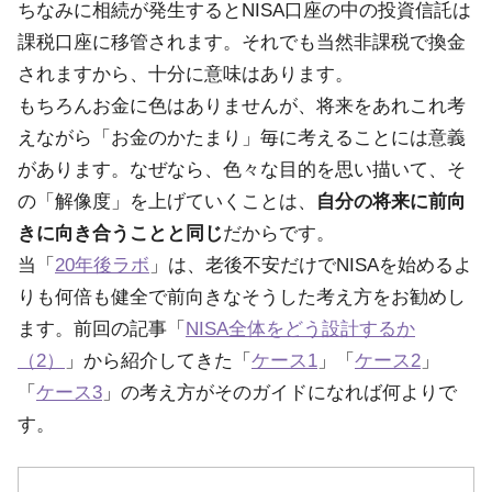
ちなみに相続が発生するとNISA口座の中の投資信託は
課税口座に移管されます。それでも当然非課税で換金
されますから、十分に意味はあります。
もちろんお金に色はありませんが、将来をあれこれ考
えながら「お金のかたまり」毎に考えることには意義
があります。なぜなら、色々な目的を思い描いて、そ
の「解像度」を上げていくことは、
自分の将来に前向
きに向き合うことと同じ
だからです。
当「
20年後ラボ
」は、老後不安だけでNISAを始めるよ
りも何倍も健全で前向きなそうした考え方をお勧めし
ます。前回の記事「
NISA全体をどう設計するか
（2）
」から紹介してきた「
ケース1
」「
ケース2
」
「
ケース3
」の考え方がそのガイドになれば何よりで
す。