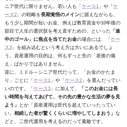
ニア世代に限りません。若い人も「
ケース1
」や「
ケ
ース2
」の戦略を
長期覚悟のメイン
に据えながらも、
もう少し期間が短いお金、例えば教育資金や10年後の
節目で人生の選択肢を考え直すための、といった
「途
中のゴール」に焦点を当てたお金
の場合には、「
ケー
ス3
」を組み込むという考え方は大いにあるでしょ
う。資産運用の目的は、何もずっと先の「老後の備
え」ばかりではありません。
逆に、ミドル～シニア世代だって、「お金のかたま
り」ごとに「
ケース1
」や「
ケース2
」を選んだってい
いのです。「
ケース3
」に加えて、
「このお金には長
い時間を与えてあげて、その先の豊かな生活の夢を見
よう」
とか「資産運用は世代を超えていったってい
い。
相続した者が驚くくらいに増やしてしまおう」
な
どと、二世代運用を考えるのだって素敵です。