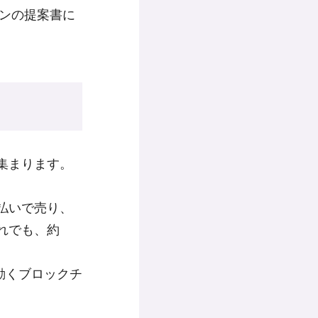
ーンの提案書に
。
集まります。
払いで売り、
れでも、約
動くブロックチ