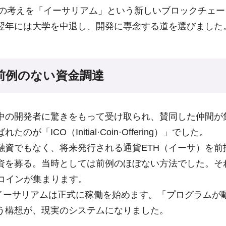
、その考えを「イーサリアム」という新しいブロックチェ
翌年には大学を中退し、開発に専念する道を選びました
：前例のない資金調達
中の開発者に驚きをもって受け取られ、賛同した仲間が
のが「ICO（Initial·Coin·Offering）」でした。
融資でもなく、将来発行される通貨ETH（イーサ）を前
資を募る。当時としては前例のほぼない方法でした。そ
ットコインが集まります。
月、イーサリアムは正式に稼働を始めます。「プログラムが
う構想が、現実のシステムになりました。