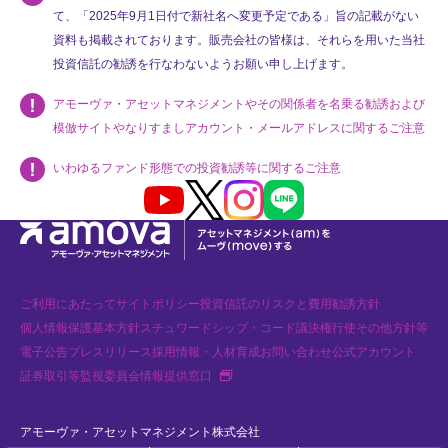
て、「2025年9月1日付で新社名へ変更予定である」旨の記載がない
資料も掲載されております。販売会社の皆様は、それらを用いた当社
投資信託の勧誘を行なわないようお願い申し上げます。
アモーヴァ・アセットマネジメントやその関係者を名乗る勧誘および
模倣サイトやなりすましアカウント・メールアドレスに関するご注意
いわゆるファンド形態での投資勧誘等に関するご注意
Youtube
X
Instagram
LINE
ご利用にあたって
サイトポリシー
投資信託のリスクと費用
勧誘方針
個人情報保護基本方針
スチュワードシップ・コード
議決権行使
その他方針等
電子公告
プレスリリース
採用情報・人材育成
お問い合わせ
公式アカウント
新規タブで開く
証券取引等監視委員会情報提供窓口
アモーヴァ・アセットマネジメント株式会社