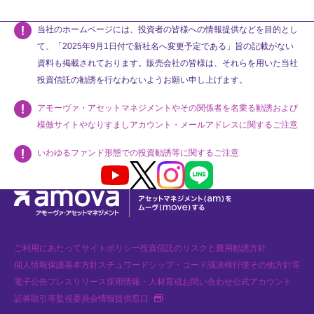
当社のホームページには、投資者の皆様への情報提供などを目的とし
て、「2025年9月1日付で新社名へ変更予定である」旨の記載がない
資料も掲載されております。販売会社の皆様は、それらを用いた当社
投資信託の勧誘を行なわないようお願い申し上げます。
アモーヴァ・アセットマネジメントやその関係者を名乗る勧誘および
模倣サイトやなりすましアカウント・メールアドレスに関するご注意
いわゆるファンド形態での投資勧誘等に関するご注意
Youtube
X
Instagram
LINE
ご利用にあたって
サイトポリシー
投資信託のリスクと費用
勧誘方針
個人情報保護基本方針
スチュワードシップ・コード
議決権行使
その他方針等
電子公告
プレスリリース
採用情報・人材育成
お問い合わせ
公式アカウント
新規タブで開く
証券取引等監視委員会情報提供窓口