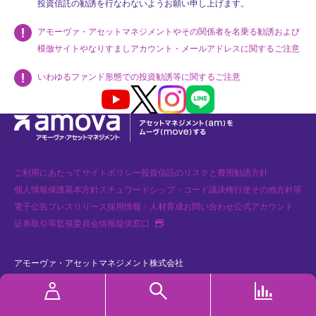
投資信託の勧誘を行なわないようお願い申し上げます。
アモーヴァ・アセットマネジメントやその関係者を名乗る勧誘および
模倣サイトやなりすましアカウント・メールアドレスに関するご注意
いわゆるファンド形態での投資勧誘等に関するご注意
Youtube
X
Instagram
LINE
ご利用にあたって
サイトポリシー
投資信託のリスクと費用
勧誘方針
個人情報保護基本方針
スチュワードシップ・コード
議決権行使
その他方針等
電子公告
プレスリリース
採用情報・人材育成
お問い合わせ
公式アカウント
新規タブで開く
証券取引等監視委員会情報提供窓口
アモーヴァ・アセットマネジメント株式会社
金融商品取引業者 関東財務局長（金商）第368号 加入協会：一般社団法人
資産運用業協会、一般社団法人 第二種金融商品取引業協会
MYページ
ファンド検索
基準価額速報
Copyright© Amova Asset Management Co., Ltd. All Rights Reserved.