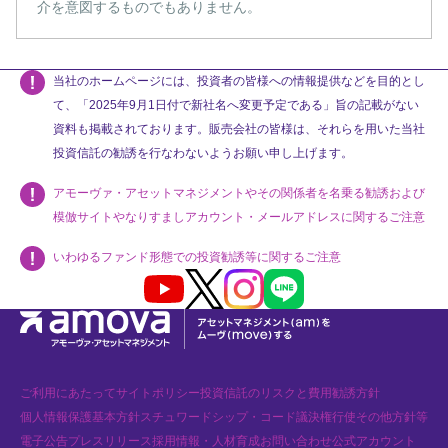
介を意図するものでもありません。
当社のホームページには、投資者の皆様への情報提供などを目的とし
て、「2025年9月1日付で新社名へ変更予定である」旨の記載がない
資料も掲載されております。販売会社の皆様は、それらを用いた当社
投資信託の勧誘を行なわないようお願い申し上げます。
アモーヴァ・アセットマネジメントやその関係者を名乗る勧誘および
模倣サイトやなりすましアカウント・メールアドレスに関するご注意
いわゆるファンド形態での投資勧誘等に関するご注意
Youtube
X
Instagram
LINE
ご利用にあたって
サイトポリシー
投資信託のリスクと費用
勧誘方針
個人情報保護基本方針
スチュワードシップ・コード
議決権行使
その他方針等
電子公告
プレスリリース
採用情報・人材育成
お問い合わせ
公式アカウント