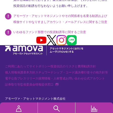
投資信託の勧誘を行なわないようお願い申し上げます。
アモーヴァ・アセットマネジメントやその関係者を名乗る勧誘および
模倣サイトやなりすましアカウント・メールアドレスに関するご注意
いわゆるファンド形態での投資勧誘等に関するご注意
Youtube
X
Instagram
LINE
ご利用にあたって
サイトポリシー
投資信託のリスクと費用
勧誘方針
個人情報保護基本方針
スチュワードシップ・コード
議決権行使
その他方針等
電子公告
プレスリリース
採用情報・人材育成
お問い合わせ
公式アカウント
新
証券取引等監視委員会情報提供窓口
規
タ
ブ
で
アモーヴァ・アセットマネジメント株式会社
開
く
金融商品取引業者 関東財務局長（金商）第368号 加入協会：一般社団法人
資産運用業協会、一般社団法人 第二種金融商品取引業協会