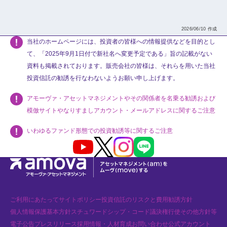
2026/06/10 作成
当社のホームページには、投資者の皆様への情報提供などを目的とし
て、「2025年9月1日付で新社名へ変更予定である」旨の記載がない
資料も掲載されております。販売会社の皆様は、それらを用いた当社
投資信託の勧誘を行なわないようお願い申し上げます。
アモーヴァ・アセットマネジメントやその関係者を名乗る勧誘および
模倣サイトやなりすましアカウント・メールアドレスに関するご注意
いわゆるファンド形態での投資勧誘等に関するご注意
Youtube
X
Instagram
LINE
ご利用にあたって
サイトポリシー
投資信託のリスクと費用
勧誘方針
個人情報保護基本方針
スチュワードシップ・コード
議決権行使
その他方針等
電子公告
プレスリリース
採用情報・人材育成
お問い合わせ
公式アカウント