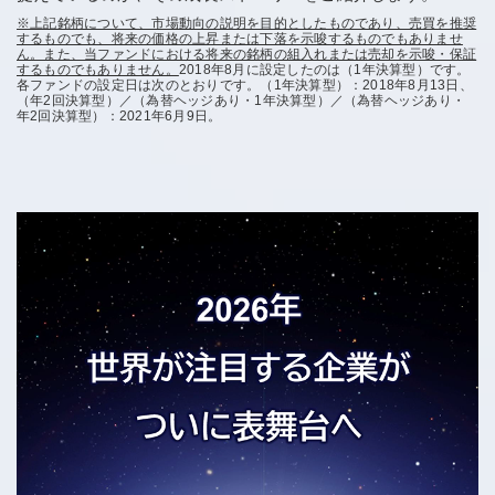
※上記銘柄について、市場動向の説明を目的としたものであり、売買を推奨
するものでも、将来の価格の上昇または下落を示唆するものでもありませ
ん。また、当ファンドにおける将来の銘柄の組入れまたは売却を示唆・保証
するものでもありません。
2018年8月に設定したのは（1年決算型）です。
各ファンドの設定日は次のとおりです。（1年決算型）：2018年8月13日、
（年2回決算型）／（為替ヘッジあり・1年決算型）／（為替ヘッジあり・
年2回決算型）：2021年6月9日。