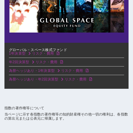
グローバル・スペース株式ファンド
1年決算型
リスク・費用
年2回決算型
リスク・費用
為替ヘッジあり・1年決算型
リスク・費用
為替ヘッジあり・年2回決算型
リスク・費用
指数の著作権等について
当ページに示す各指数の著作権等の知的財産権その他一切の権利は、各指数
の算出元または公表元に帰属します。