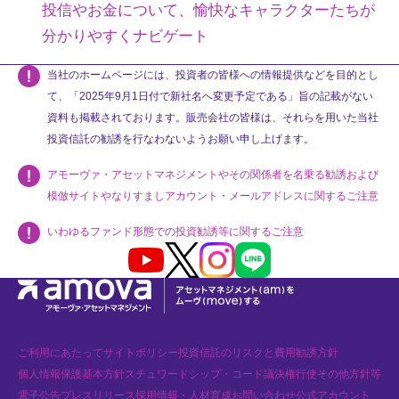
投信やお金について、愉快なキャラクターたちが
分かりやすくナビゲート
当社のホームページには、投資者の皆様への情報提供などを目的とし
て、「2025年9月1日付で新社名へ変更予定である」旨の記載がない
資料も掲載されております。販売会社の皆様は、それらを用いた当社
投資信託の勧誘を行なわないようお願い申し上げます。
アモーヴァ・アセットマネジメントやその関係者を名乗る勧誘および
模倣サイトやなりすましアカウント・メールアドレスに関するご注意
いわゆるファンド形態での投資勧誘等に関するご注意
Youtube
X
Instagram
LINE
ご利用にあたって
サイトポリシー
投資信託のリスクと費用
勧誘方針
個人情報保護基本方針
スチュワードシップ・コード
議決権行使
その他方針等
電子公告
プレスリリース
採用情報・人材育成
お問い合わせ
公式アカウント