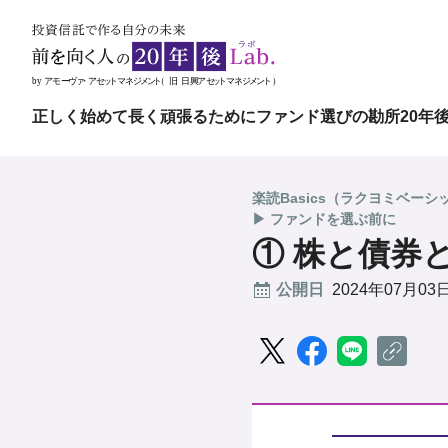
正しく始めて長く頑張るために
ファンド選びの勘所
20年
楽読Basics（ラクヨミベーシ
▶ ファンドを選ぶ前に
① 株と債券と
公開日