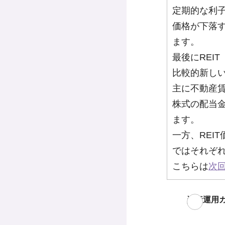
定期的な利
価格が下落
ます。
最後にREI
比較的新し
主に不動産賃
株式の配当
ます。
一方、REI
ではそれぞ
こちらは
次
資産運用ガ